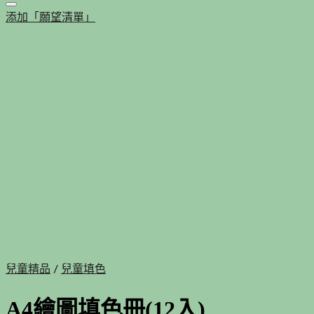
添加「願望清單」
兒童精品
/
兒童填色
A4繪圖填色冊(12入)