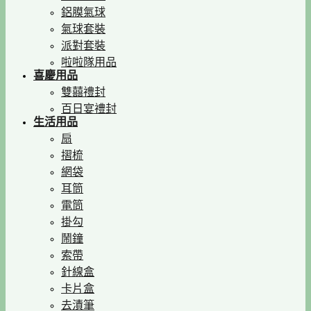
鋁膜氣球
氣球套裝
派對套裝
啦啦隊用品
喜慶用品
雙囍禮封
百日宴禮封
生活用品
扇
摺梳
網袋
耳筒
電筒
掛勾
鬧鐘
索帶
針線盒
卡片盒
去漬筆