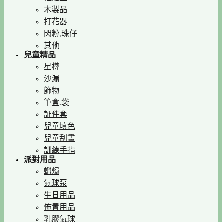
木製品
打花器
閃粉,珠仔
其他
兒童精品
星樽
沙漏
飾物
筆盒.袋
証件套
兒童填色
兒童刮畫
訓練手指
派對用品
蠟燭
氣球泵
生日用品
佈置用品
乳膠氣球