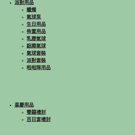
派對用品
蠟燭
氣球泵
生日用品
佈置用品
乳膠氣球
鋁膜氣球
氣球套裝
派對套裝
啦啦隊用品
喜慶用品
雙囍禮封
百日宴禮封