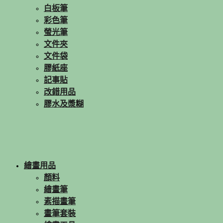
白板筆
彩色筆
螢光筆
文件夾
文件袋
膠紙座
記事貼
改錯用品
膠水及漿糊
繪畫用品
顏料
繪畫筆
素描畫筆
畫筆套裝