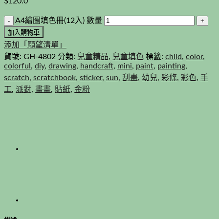
$
120.0
A4繪圖填色冊(12入) 數量
加入購物車
添加「願望清單」
貨號:
GH-4802
分類:
兒童精品
,
兒童填色
標籤:
child
,
color
,
colorful
,
diy
,
drawing
,
handcraft
,
mini
,
paint
,
painting
,
scratch
,
scratchbook
,
sticker
,
sun
,
刮畫
,
幼兒
,
彩條
,
彩色
,
手
工
,
派對
,
畫畫
,
貼紙
,
金粉