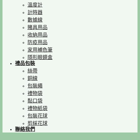
溫度計
計時器
數據線
賭具用品
收納用品
防疫用品
家用補色筆
隱形眼鏡盒
禮品包裝
絲帶
銅線
包裝繩
禮物袋
黏口袋
禮物紙袋
包裝花球
剪綵花球
聯絡我們