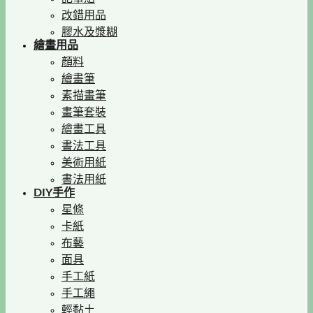
改錯用品
膠水及漿糊
繪畫用品
顏料
繪畫筆
素描畫筆
畫筆套裝
繪畫工具
書法工具
美術用紙
書法用紙
DIY手作
星條
卡紙
布藝
面具
手工紙
手工繩
輕黏土