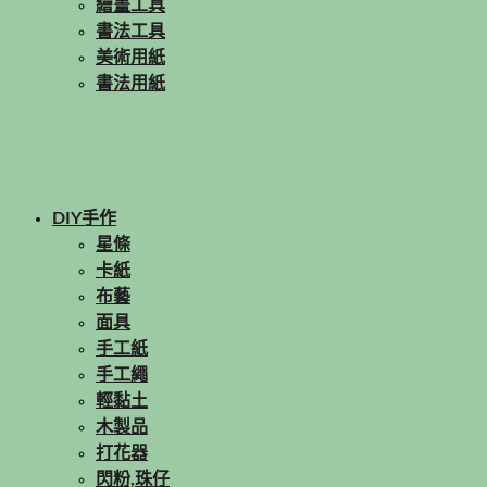
繪畫工具
書法工具
美術用紙
書法用紙
DIY手作
星條
卡紙
布藝
面具
手工紙
手工繩
輕黏土
木製品
打花器
閃粉,珠仔