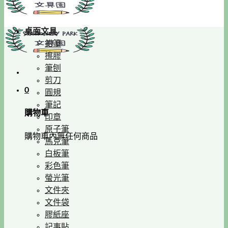
桌面文具
鉛筆
擦膠
筆刨
剪刀
0
圓規
筆記
購物車
印章
原子筆
購物車內無任何商品
馬克筆
白板筆
彩色筆
螢光筆
文件夾
文件袋
膠紙座
記事貼