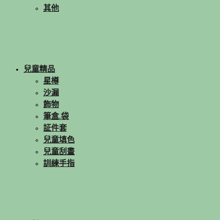
其他
兒童精品
星樽
沙漏
飾物
筆盒.袋
証件套
兒童填色
兒童刮畫
訓練手指