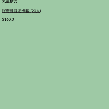
兒童精品
膠帶繩雙透卡套-(20入)
$
160.0