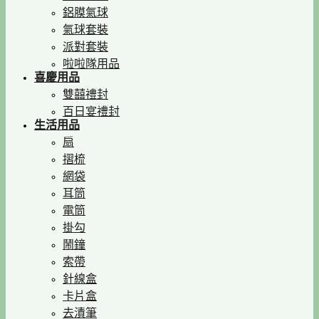
鋁膜氣球
氣球套裝
派對套裝
啦啦隊用品
喜慶用品
雙囍禮封
百日宴禮封
生活用品
扇
摺梳
網袋
耳筒
電筒
掛勾
鬧鐘
索帶
針線盒
卡片盒
去漬筆