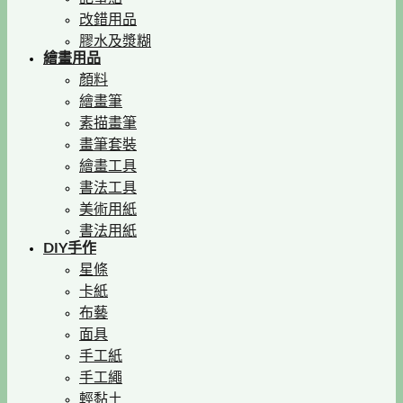
改錯用品
膠水及漿糊
繪畫用品
顏料
繪畫筆
素描畫筆
畫筆套裝
繪畫工具
書法工具
美術用紙
書法用紙
DIY手作
星條
卡紙
布藝
面具
手工紙
手工繩
輕黏土