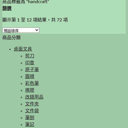
商品標籤為 “handcraft”
篩選
顯示第 1 至 12 項結果，共 72 項
商品分類
桌面文具
剪刀
印章
原子筆
圓規
彩色筆
擦膠
改錯用品
文件夾
文件袋
筆刨
筆記