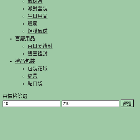
氣球泵
派對套裝
生日用品
蠟燭
鋁膜氣球
喜慶用品
百日宴禮封
雙囍禮封
禮品包裝
包裝花球
絲帶
黏口袋
由價格篩選
篩選