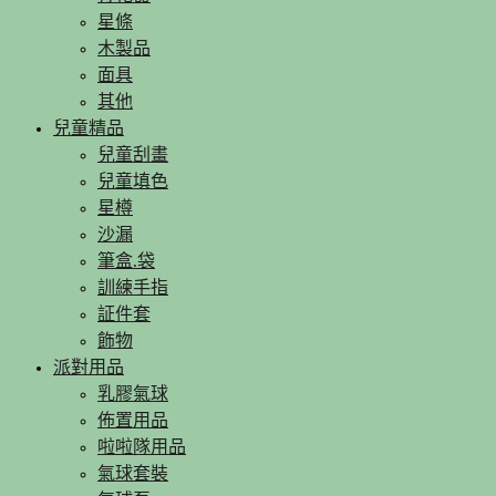
星條
木製品
面具
其他
兒童精品
兒童刮畫
兒童填色
星樽
沙漏
筆盒.袋
訓練手指
証件套
飾物
派對用品
乳膠氣球
佈置用品
啦啦隊用品
氣球套裝