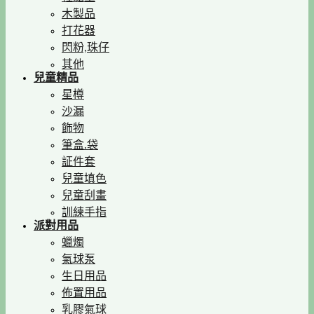
木製品
打花器
閃粉,珠仔
其他
兒童精品
星樽
沙漏
飾物
筆盒.袋
証件套
兒童填色
兒童刮畫
訓練手指
派對用品
蠟燭
氣球泵
生日用品
佈置用品
乳膠氣球