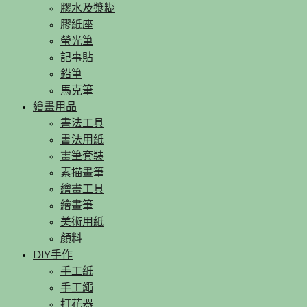
膠水及漿糊
膠紙座
螢光筆
記事貼
鉛筆
馬克筆
繪畫用品
書法工具
書法用紙
畫筆套裝
素描畫筆
繪畫工具
繪畫筆
美術用紙
顏料
DIY手作
手工紙
手工繩
打花器