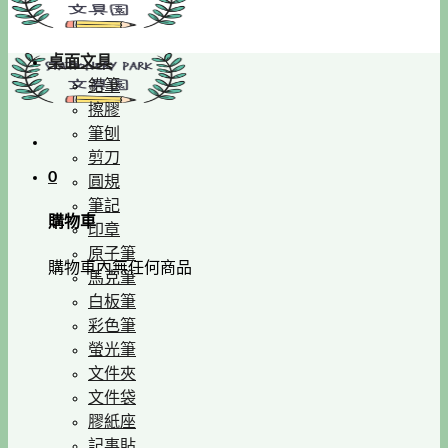
桌面文具
鉛筆
擦膠
筆刨
剪刀
0
圓規
筆記
購物車
印章
原子筆
購物車內無任何商品
馬克筆
白板筆
彩色筆
螢光筆
文件夾
文件袋
膠紙座
記事貼