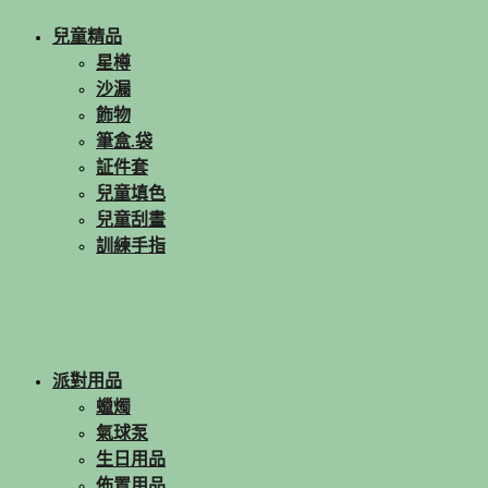
兒童精品
星樽
沙漏
飾物
筆盒.袋
証件套
兒童填色
兒童刮畫
訓練手指
派對用品
蠟燭
氣球泵
生日用品
佈置用品