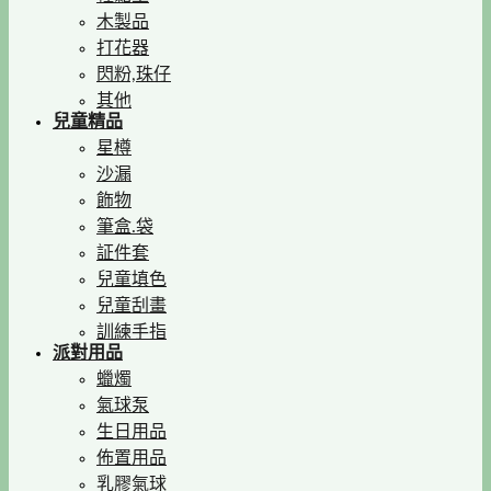
木製品
打花器
閃粉,珠仔
其他
兒童精品
星樽
沙漏
飾物
筆盒.袋
証件套
兒童填色
兒童刮畫
訓練手指
派對用品
蠟燭
氣球泵
生日用品
佈置用品
乳膠氣球