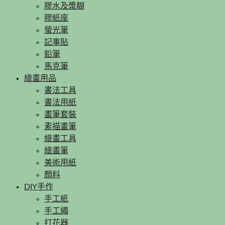
膠水及漿糊
膠紙座
螢光筆
記事貼
鉛筆
馬克筆
繪畫用品
書法工具
書法用紙
畫筆套裝
素描畫筆
繪畫工具
繪畫筆
美術用紙
顏料
DIY手作
手工紙
手工繩
打花器