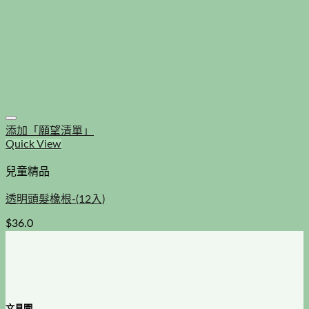
添加「願望清單」
Quick View
兒童精品
透明頭髮橡根-(12入)
$
36.0
文具園