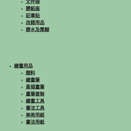
文件袋
膠紙座
記事貼
改錯用品
膠水及漿糊
繪畫用品
顏料
繪畫筆
素描畫筆
畫筆套裝
繪畫工具
書法工具
美術用紙
書法用紙