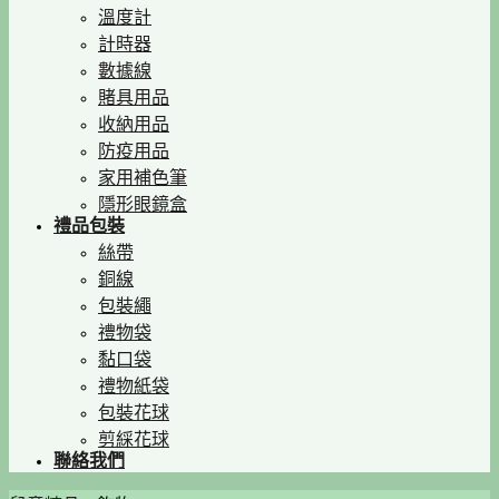
溫度計
計時器
數據線
賭具用品
收納用品
防疫用品
家用補色筆
隱形眼鏡盒
禮品包裝
絲帶
銅線
包裝繩
禮物袋
黏口袋
禮物紙袋
包裝花球
剪綵花球
聯絡我們