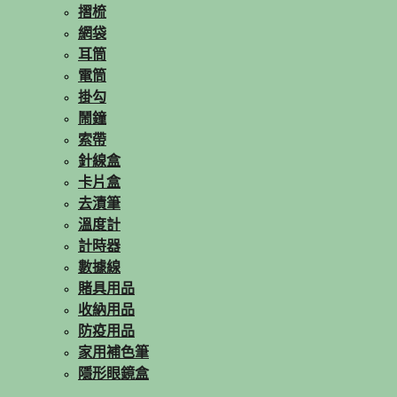
摺梳
網袋
耳筒
電筒
掛勾
鬧鐘
索帶
針線盒
卡片盒
去漬筆
溫度計
計時器
數據線
賭具用品
收納用品
防疫用品
家用補色筆
隱形眼鏡盒