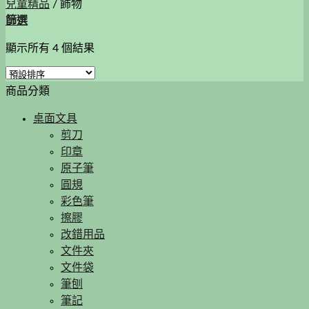
兒童精品
/
飾物
篩選
顯示所有 4 個結果
商品分類
桌面文具
剪刀
印章
原子筆
圓規
彩色筆
擦膠
改錯用品
文件夾
文件袋
筆刨
筆記