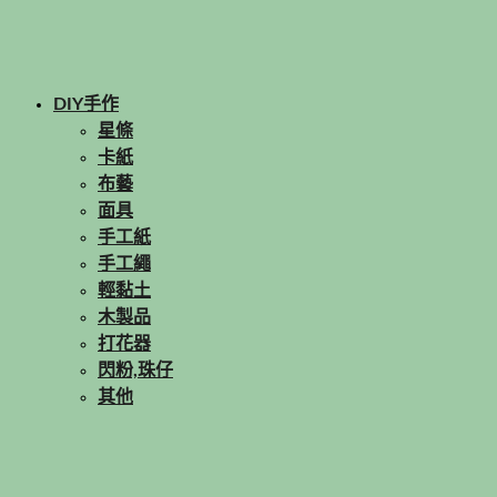
DIY手作
星條
卡紙
布藝
面具
手工紙
手工繩
輕黏土
木製品
打花器
閃粉,珠仔
其他