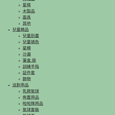
星條
木製品
面具
其他
兒童精品
兒童刮畫
兒童填色
星樽
沙漏
筆盒.袋
訓練手指
証件套
飾物
派對用品
乳膠氣球
佈置用品
啦啦隊用品
氣球套裝