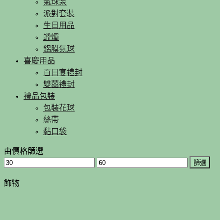
氣球泵
派對套裝
生日用品
蠟燭
鋁膜氣球
喜慶用品
百日宴禮封
雙囍禮封
禮品包裝
包裝花球
絲帶
黏口袋
由價格篩選
篩選
飾物