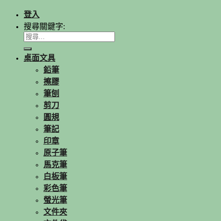
登入
搜尋關鍵字:
桌面文具
鉛筆
擦膠
筆刨
剪刀
圓規
筆記
印章
原子筆
馬克筆
白板筆
彩色筆
螢光筆
文件夾