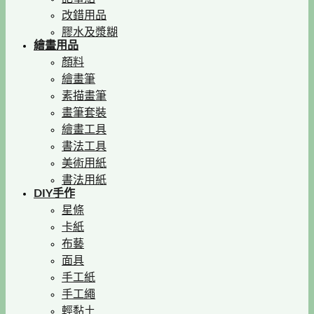
改錯用品
膠水及漿糊
繪畫用品
顏料
繪畫筆
素描畫筆
畫筆套裝
繪畫工具
書法工具
美術用紙
書法用紙
DIY手作
星條
卡紙
布藝
面具
手工紙
手工繩
輕黏土