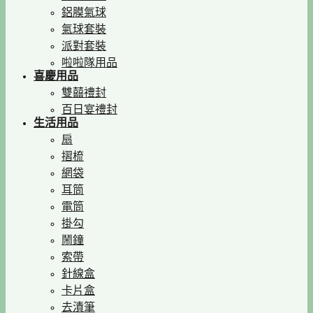
鋁膜氣球
氣球套裝
派對套裝
啦啦隊用品
喜慶用品
雙囍禮封
百日宴禮封
生活用品
扇
摺梳
網袋
耳筒
電筒
掛勾
鬧鐘
索帶
針線盒
卡片盒
去漬筆