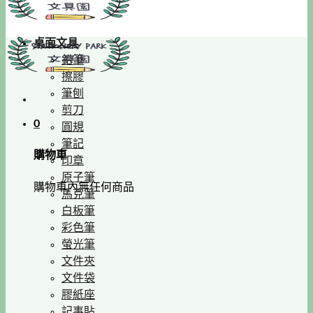
桌面文具
鉛筆
擦膠
筆刨
剪刀
0
圓規
筆記
購物車
印章
原子筆
購物車內無任何商品
馬克筆
白板筆
彩色筆
螢光筆
文件夾
文件袋
膠紙座
記事貼