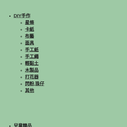
DIY手作
星條
卡紙
布藝
面具
手工紙
手工繩
輕黏土
木製品
打花器
閃粉,珠仔
其他
兒童精品