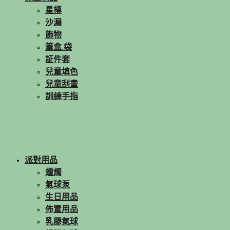
星樽
沙漏
飾物
筆盒.袋
証件套
兒童填色
兒童刮畫
訓練手指
派對用品
蠟燭
氣球泵
生日用品
佈置用品
乳膠氣球