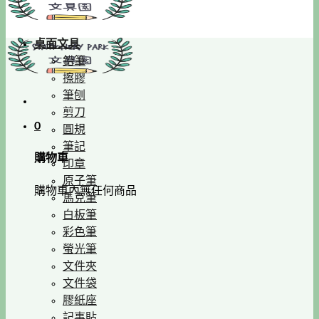
桌面文具
鉛筆
擦膠
筆刨
剪刀
0
圓規
筆記
購物車
印章
原子筆
購物車內無任何商品
馬克筆
白板筆
彩色筆
螢光筆
文件夾
文件袋
膠紙座
記事貼