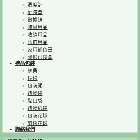
溫度計
計時器
數據線
賭具用品
收納用品
防疫用品
家用補色筆
隱形眼鏡盒
禮品包裝
絲帶
銅線
包裝繩
禮物袋
黏口袋
禮物紙袋
包裝花球
剪綵花球
聯絡我們