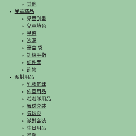
其他
兒童精品
兒童刮畫
兒童填色
星樽
沙漏
筆盒.袋
訓練手指
証件套
飾物
派對用品
乳膠氣球
佈置用品
啦啦隊用品
氣球套裝
氣球泵
派對套裝
生日用品
蠟燭