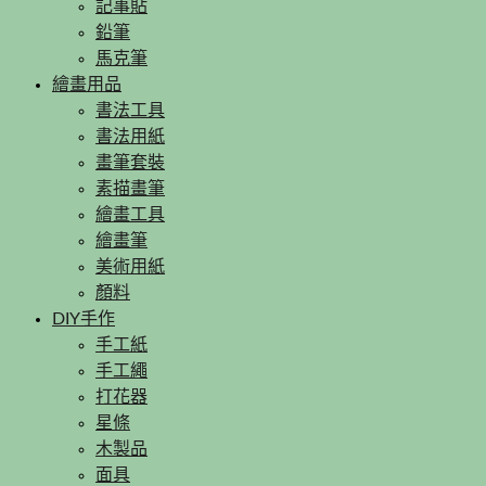
記事貼
鉛筆
馬克筆
繪畫用品
書法工具
書法用紙
畫筆套裝
素描畫筆
繪畫工具
繪畫筆
美術用紙
顏料
DIY手作
手工紙
手工繩
打花器
星條
木製品
面具