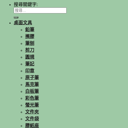
搜尋關鍵字:
桌面文具
鉛筆
擦膠
筆刨
剪刀
圓規
筆記
印章
原子筆
馬克筆
白板筆
彩色筆
螢光筆
文件夾
文件袋
膠紙座