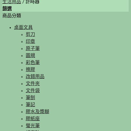
生活用品
/
計時器
篩選
商品分類
桌面文具
剪刀
印章
原子筆
圓規
彩色筆
擦膠
改錯用品
文件夾
文件袋
筆刨
筆記
膠水及漿糊
膠紙座
螢光筆