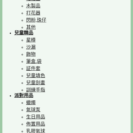
木製品
打花器
閃粉,珠仔
其他
兒童精品
星樽
沙漏
飾物
筆盒.袋
証件套
兒童填色
兒童刮畫
訓練手指
派對用品
蠟燭
氣球泵
生日用品
佈置用品
乳膠氣球