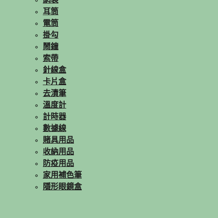
網袋
耳筒
電筒
掛勾
鬧鐘
索帶
針線盒
卡片盒
去漬筆
溫度計
計時器
數據線
賭具用品
收納用品
防疫用品
家用補色筆
隱形眼鏡盒