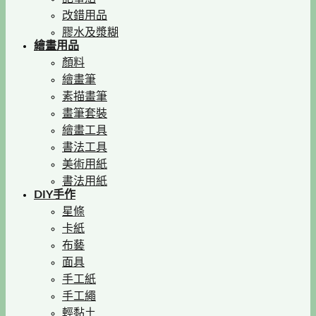
改錯用品
膠水及漿糊
繪畫用品
顏料
繪畫筆
素描畫筆
畫筆套裝
繪畫工具
書法工具
美術用紙
書法用紙
DIY手作
星條
卡紙
布藝
面具
手工紙
手工繩
輕黏土