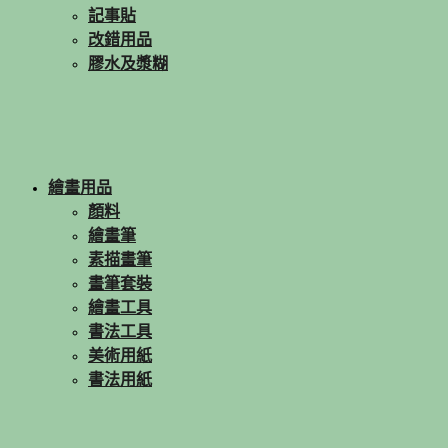
記事貼
改錯用品
膠水及漿糊
繪畫用品
顏料
繪畫筆
素描畫筆
畫筆套裝
繪畫工具
書法工具
美術用紙
書法用紙