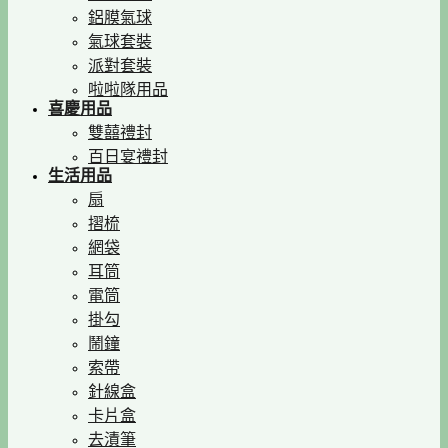
鋁膜氣球
氣球套裝
派對套裝
啦啦隊用品
喜慶用品
雙囍禮封
百日宴禮封
生活用品
扇
摺梳
網袋
耳筒
電筒
掛勾
鬧鐘
索帶
針線盒
卡片盒
去漬筆