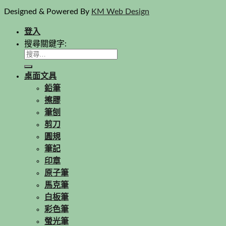
Designed & Powered By
KM Web Design
登入
搜尋關鍵字:
桌面文具
鉛筆
擦膠
筆刨
剪刀
圓規
筆記
印章
原子筆
馬克筆
白板筆
彩色筆
螢光筆