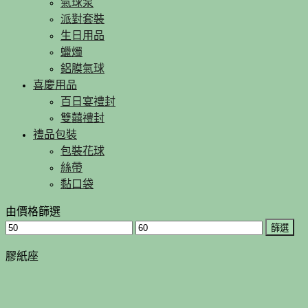
氣球泵
派對套裝
生日用品
蠟燭
鋁膜氣球
喜慶用品
百日宴禮封
雙囍禮封
禮品包裝
包裝花球
絲帶
黏口袋
由價格篩選
篩選
膠紙座