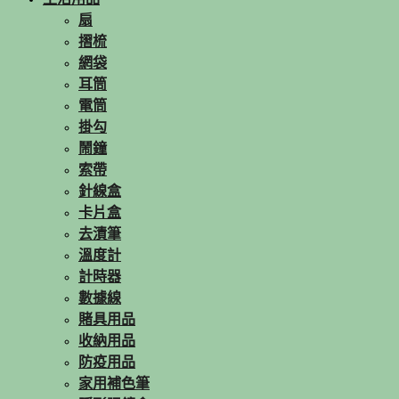
扇
摺梳
網袋
耳筒
電筒
掛勾
鬧鐘
索帶
針線盒
卡片盒
去漬筆
溫度計
計時器
數據線
賭具用品
收納用品
防疫用品
家用補色筆