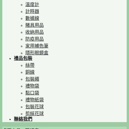
溫度計
計時器
數據線
賭具用品
收納用品
防疫用品
家用補色筆
隱形眼鏡盒
禮品包裝
絲帶
銅線
包裝繩
禮物袋
黏口袋
禮物紙袋
包裝花球
剪綵花球
聯絡我們