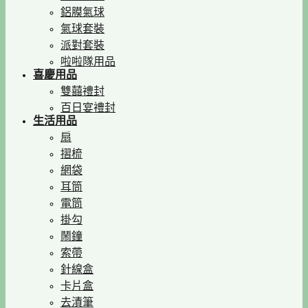
鋁膜氣球
氣球套裝
派對套裝
啦啦隊用品
喜慶用品
雙囍禮封
百日宴禮封
生活用品
扇
摺梳
網袋
耳筒
電筒
掛勾
鬧鐘
索帶
針線盒
卡片盒
去漬筆