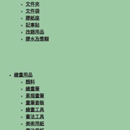
文件夾
文件袋
膠紙座
記事貼
改錯用品
膠水及漿糊
繪畫用品
顏料
繪畫筆
素描畫筆
畫筆套裝
繪畫工具
書法工具
美術用紙