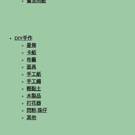
書法用紙
DIY手作
星條
卡紙
布藝
面具
手工紙
手工繩
輕黏土
木製品
打花器
閃粉,珠仔
其他