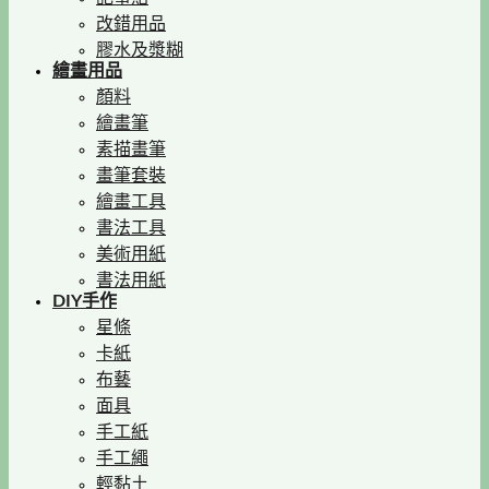
改錯用品
膠水及漿糊
繪畫用品
顏料
繪畫筆
素描畫筆
畫筆套裝
繪畫工具
書法工具
美術用紙
書法用紙
DIY手作
星條
卡紙
布藝
面具
手工紙
手工繩
輕黏土