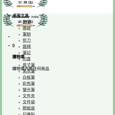
桌面文具
鉛筆
擦膠
筆刨
剪刀
0
圓規
筆記
購物車
印章
原子筆
購物車內無任何商品
馬克筆
白板筆
彩色筆
螢光筆
文件夾
文件袋
膠紙座
記事貼