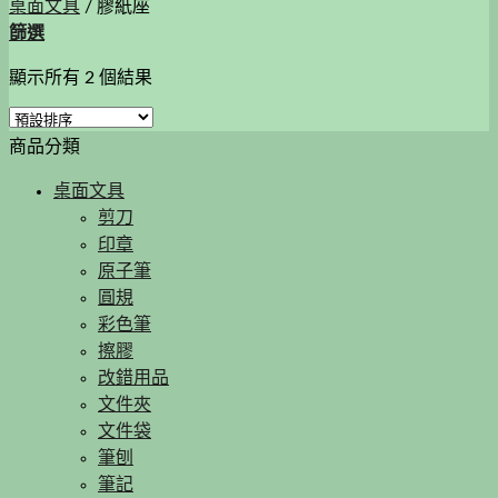
桌面文具
/
膠紙座
篩選
顯示所有 2 個結果
商品分類
桌面文具
剪刀
印章
原子筆
圓規
彩色筆
擦膠
改錯用品
文件夾
文件袋
筆刨
筆記