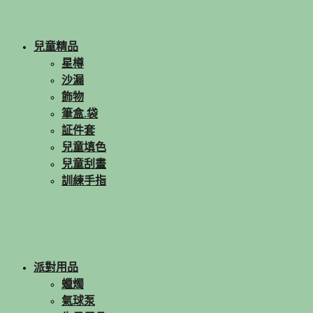
兒童精品
星樽
沙漏
飾物
筆盒.袋
証件套
兒童填色
兒童刮畫
訓練手指
派對用品
蠟燭
氣球泵