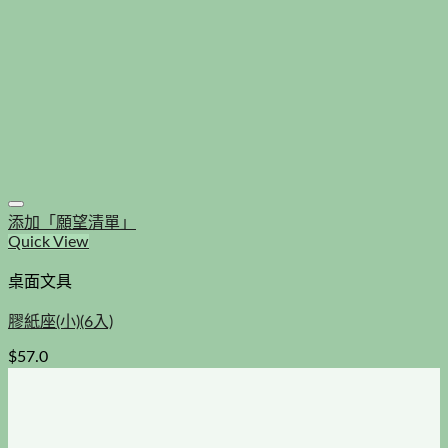
添加「願望清單」
Quick View
桌面文具
膠紙座(小)(6入)
$
57.0