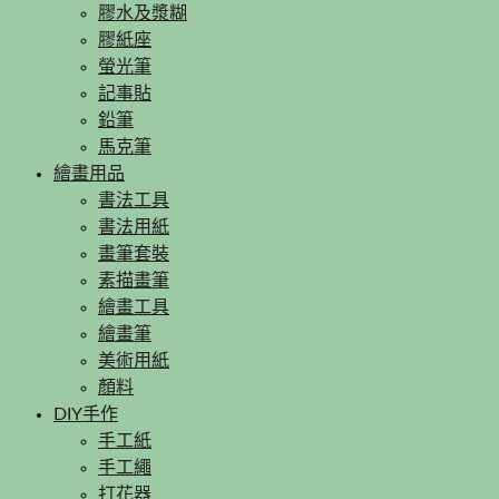
膠水及漿糊
膠紙座
螢光筆
記事貼
鉛筆
馬克筆
繪畫用品
書法工具
書法用紙
畫筆套裝
素描畫筆
繪畫工具
繪畫筆
美術用紙
顏料
DIY手作
手工紙
手工繩
打花器