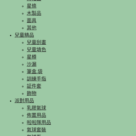
星條
木製品
面具
其他
兒童精品
兒童刮畫
兒童填色
星樽
沙漏
筆盒.袋
訓練手指
証件套
飾物
派對用品
乳膠氣球
佈置用品
啦啦隊用品
氣球套裝