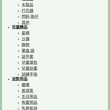
木製品
打花器
閃粉,珠仔
其他
兒童精品
星樽
沙漏
飾物
筆盒.袋
証件套
兒童填色
兒童刮畫
訓練手指
派對用品
蠟燭
氣球泵
生日用品
佈置用品
乳膠氣球