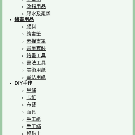
改錯用品
膠水及漿糊
繪畫用品
顏料
繪畫筆
素描畫筆
畫筆套裝
繪畫工具
書法工具
美術用紙
書法用紙
DIY手作
星條
卡紙
布藝
面具
手工紙
手工繩
輕黏土