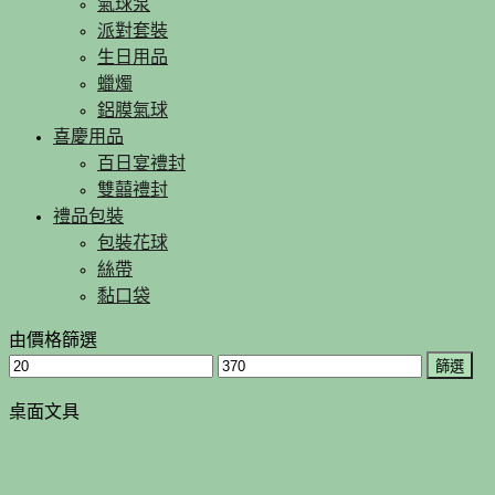
氣球泵
派對套裝
生日用品
蠟燭
鋁膜氣球
喜慶用品
百日宴禮封
雙囍禮封
禮品包裝
包裝花球
絲帶
黏口袋
由價格篩選
篩選
桌面文具