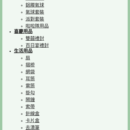
鋁膜氣球
氣球套裝
派對套裝
啦啦隊用品
喜慶用品
雙囍禮封
百日宴禮封
生活用品
扇
摺梳
網袋
耳筒
電筒
掛勾
鬧鐘
索帶
針線盒
卡片盒
去漬筆