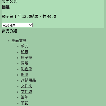
桌面文具
篩選
顯示第 1 至 12 項結果，共 46 項
商品分類
桌面文具
剪刀
印章
原子筆
圓規
彩色筆
擦膠
改錯用品
文件夾
文件袋
筆刨
筆記