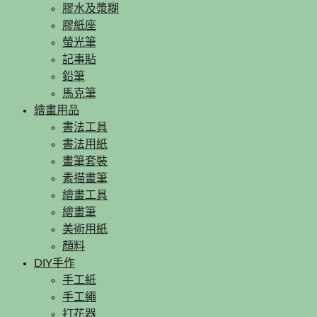
膠水及漿糊
膠紙座
螢光筆
記事貼
鉛筆
馬克筆
繪畫用品
書法工具
書法用紙
畫筆套裝
素描畫筆
繪畫工具
繪畫筆
美術用紙
顏料
DIY手作
手工紙
手工繩
打花器