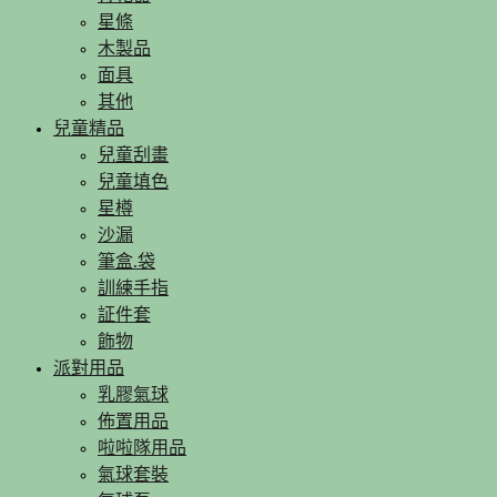
星條
木製品
面具
其他
兒童精品
兒童刮畫
兒童填色
星樽
沙漏
筆盒.袋
訓練手指
証件套
飾物
派對用品
乳膠氣球
佈置用品
啦啦隊用品
氣球套裝