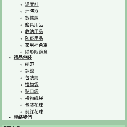
溫度計
計時器
數據線
賭具用品
收納用品
防疫用品
家用補色筆
隱形眼鏡盒
禮品包裝
絲帶
銅線
包裝繩
禮物袋
黏口袋
禮物紙袋
包裝花球
剪綵花球
聯絡我們