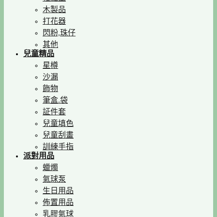
木製品
打花器
閃粉,珠仔
其他
兒童精品
星樽
沙漏
飾物
筆盒.袋
証件套
兒童填色
兒童刮畫
訓練手指
派對用品
蠟燭
氣球泵
生日用品
佈置用品
乳膠氣球