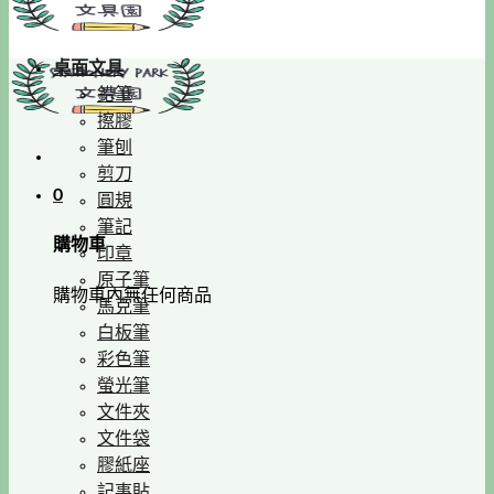
桌面文具
鉛筆
擦膠
筆刨
剪刀
0
圓規
筆記
購物車
印章
原子筆
購物車內無任何商品
馬克筆
白板筆
彩色筆
螢光筆
文件夾
文件袋
膠紙座
記事貼