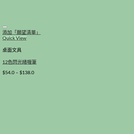
添加「願望清單」
Quick View
桌面文具
12色閃光暏喱筆
$
54.0
–
$
138.0