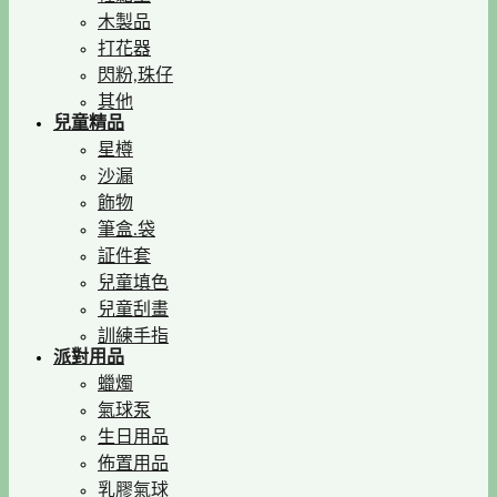
木製品
打花器
閃粉,珠仔
其他
兒童精品
星樽
沙漏
飾物
筆盒.袋
証件套
兒童填色
兒童刮畫
訓練手指
派對用品
蠟燭
氣球泵
生日用品
佈置用品
乳膠氣球