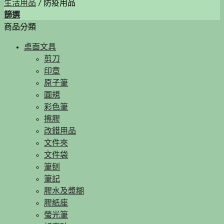
生活用品
/
防疫用品
篩選
商品分類
桌面文具
剪刀
印章
原子筆
圓規
彩色筆
擦膠
改錯用品
文件夾
文件袋
筆刨
筆記
膠水及漿糊
膠紙座
螢光筆