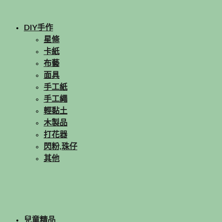
DIY手作
星條
卡紙
布藝
面具
手工紙
手工繩
輕黏土
木製品
打花器
閃粉,珠仔
其他
兒童精品