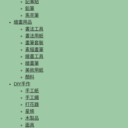
記事貼
鉛筆
馬克筆
繪畫用品
書法工具
書法用紙
畫筆套裝
素描畫筆
繪畫工具
繪畫筆
美術用紙
顏料
DIY手作
手工紙
手工繩
打花器
星條
木製品
面具