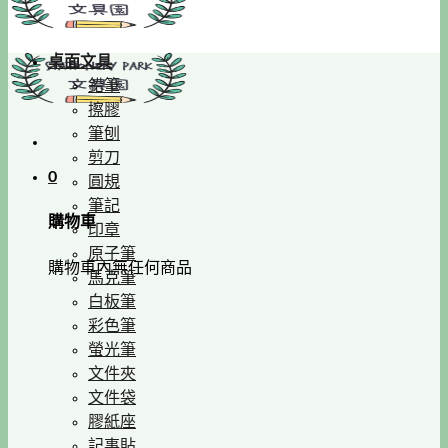
桌面文具
鉛筆
擦膠
筆刨
剪刀
0
圓規
筆記
購物車
印章
原子筆
購物車內無任何商品
馬克筆
白板筆
彩色筆
螢光筆
文件夾
文件袋
膠紙座
記事貼