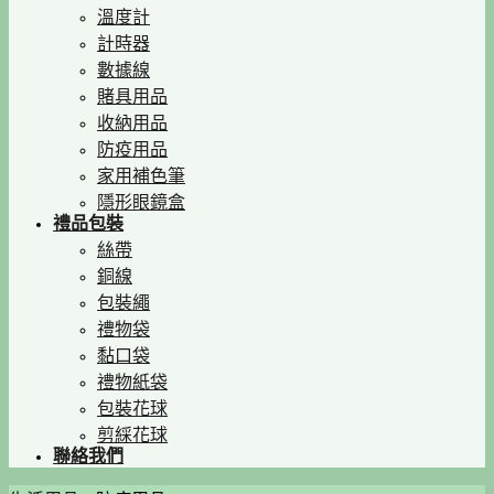
溫度計
計時器
數據線
賭具用品
收納用品
防疫用品
家用補色筆
隱形眼鏡盒
禮品包裝
絲帶
銅線
包裝繩
禮物袋
黏口袋
禮物紙袋
包裝花球
剪綵花球
聯絡我們