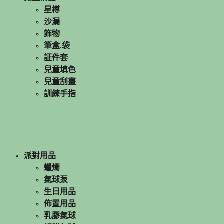
星樽
沙漏
飾物
筆盒.袋
証件套
兒童填色
兒童刮畫
訓練手指
派對用品
蠟燭
氣球泵
生日用品
佈置用品
乳膠氣球