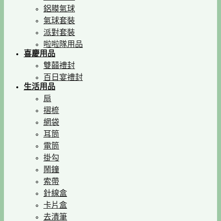
鋁膜氣球
氣球套裝
派對套裝
啦啦隊用品
喜慶用品
雙囍禮封
百日宴禮封
生活用品
扇
摺梳
網袋
耳筒
電筒
掛勾
鬧鐘
索帶
針線盒
卡片盒
去漬筆