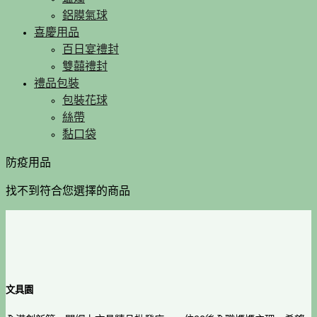
鋁膜氣球
喜慶用品
百日宴禮封
雙囍禮封
禮品包裝
包裝花球
絲帶
黏口袋
防疫用品
找不到符合您選擇的商品
文具園