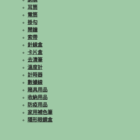
網袋
耳筒
電筒
掛勾
鬧鐘
索帶
針線盒
卡片盒
去漬筆
溫度計
計時器
數據線
賭具用品
收納用品
防疫用品
家用補色筆
隱形眼鏡盒