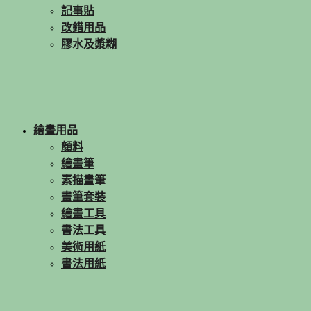
記事貼
改錯用品
膠水及漿糊
繪畫用品
顏料
繪畫筆
素描畫筆
畫筆套裝
繪畫工具
書法工具
美術用紙
書法用紙