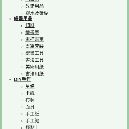
改錯用品
膠水及漿糊
繪畫用品
顏料
繪畫筆
素描畫筆
畫筆套裝
繪畫工具
書法工具
美術用紙
書法用紙
DIY手作
星條
卡紙
布藝
面具
手工紙
手工繩
輕黏土