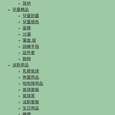
其他
兒童精品
兒童刮畫
兒童填色
星樽
沙漏
筆盒.袋
訓練手指
証件套
飾物
派對用品
乳膠氣球
佈置用品
啦啦隊用品
氣球套裝
氣球泵
派對套裝
生日用品
蠟燭