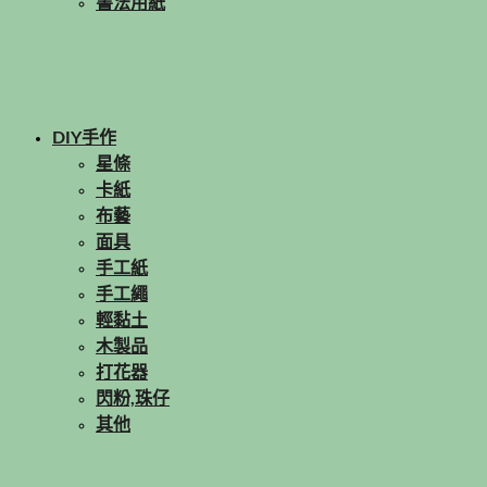
書法用紙
DIY手作
星條
卡紙
布藝
面具
手工紙
手工繩
輕黏土
木製品
打花器
閃粉,珠仔
其他