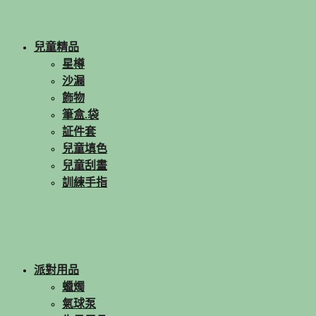
兒童精品
星樽
沙漏
飾物
筆盒.袋
証件套
兒童填色
兒童刮畫
訓練手指
派對用品
蠟燭
氣球泵