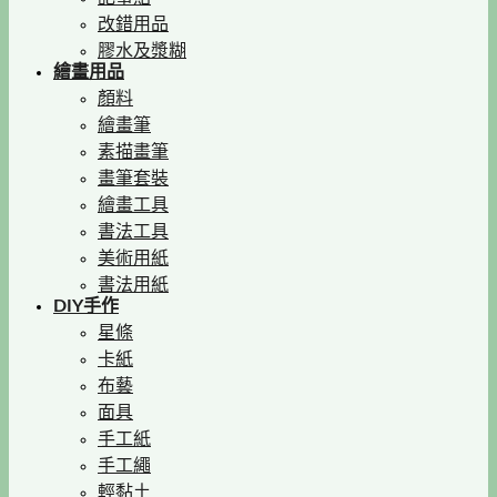
改錯用品
膠水及漿糊
繪畫用品
顏料
繪畫筆
素描畫筆
畫筆套裝
繪畫工具
書法工具
美術用紙
書法用紙
DIY手作
星條
卡紙
布藝
面具
手工紙
手工繩
輕黏土