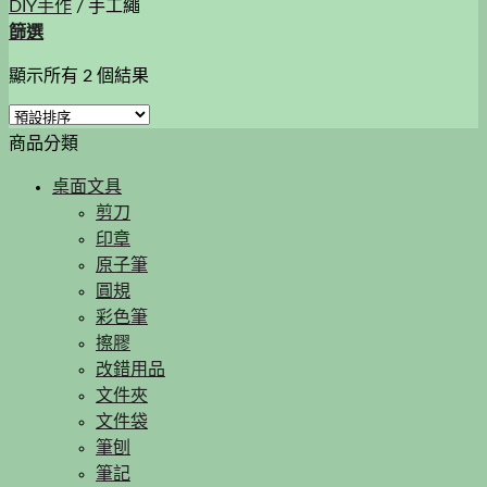
DIY手作
/
手工繩
篩選
顯示所有 2 個結果
商品分類
桌面文具
剪刀
印章
原子筆
圓規
彩色筆
擦膠
改錯用品
文件夾
文件袋
筆刨
筆記