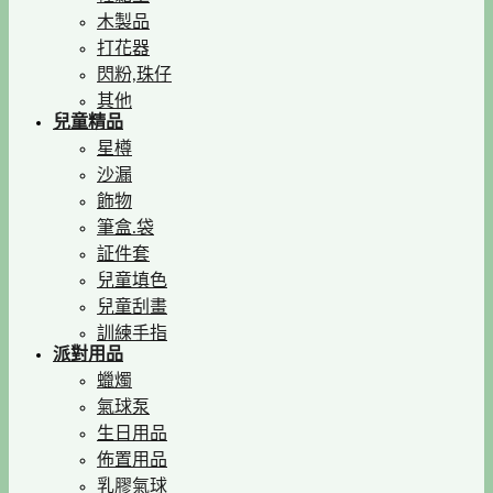
木製品
打花器
閃粉,珠仔
其他
兒童精品
星樽
沙漏
飾物
筆盒.袋
証件套
兒童填色
兒童刮畫
訓練手指
派對用品
蠟燭
氣球泵
生日用品
佈置用品
乳膠氣球