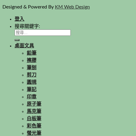
Designed & Powered By
KM Web Design
登入
搜尋關鍵字:
桌面文具
鉛筆
擦膠
筆刨
剪刀
圓規
筆記
印章
原子筆
馬克筆
白板筆
彩色筆
螢光筆