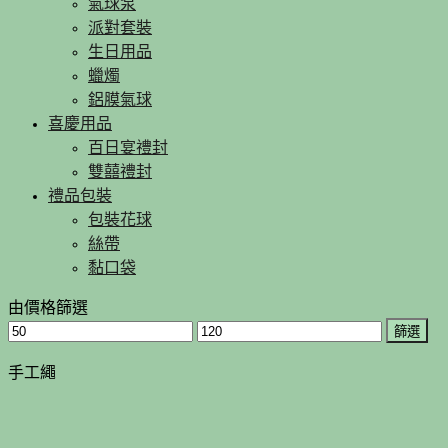
氣球泵
派對套裝
生日用品
蠟燭
鋁膜氣球
喜慶用品
百日宴禮封
雙囍禮封
禮品包裝
包裝花球
絲帶
黏口袋
由價格篩選
篩選
手工繩