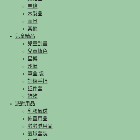
星條
木製品
面具
其他
兒童精品
兒童刮畫
兒童填色
星樽
沙漏
筆盒.袋
訓練手指
証件套
飾物
派對用品
乳膠氣球
佈置用品
啦啦隊用品
氣球套裝