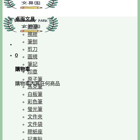
桌面文具
鉛筆
擦膠
筆刨
剪刀
0
圓規
筆記
購物車
印章
原子筆
購物車內無任何商品
馬克筆
白板筆
彩色筆
螢光筆
文件夾
文件袋
膠紙座
記事貼