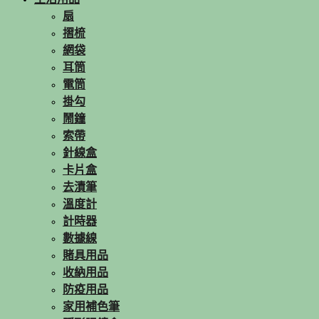
扇
摺梳
網袋
耳筒
電筒
掛勾
鬧鐘
索帶
針線盒
卡片盒
去漬筆
溫度計
計時器
數據線
賭具用品
收納用品
防疫用品
家用補色筆