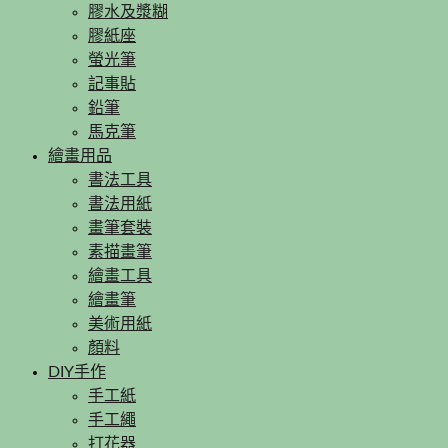
膠水及漿糊
膠紙座
螢光筆
記事貼
鉛筆
馬克筆
繪畫用品
書法工具
書法用紙
畫筆套裝
素描畫筆
繪畫工具
繪畫筆
美術用紙
顏料
DIY手作
手工紙
手工繩
打花器