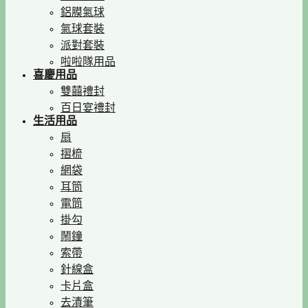
鋁膜氣球
氣球套裝
派對套裝
啦啦隊用品
喜慶用品
雙囍禮封
百日宴禮封
生活用品
扇
摺梳
網袋
耳筒
電筒
掛勾
鬧鐘
索帶
針線盒
卡片盒
去漬筆