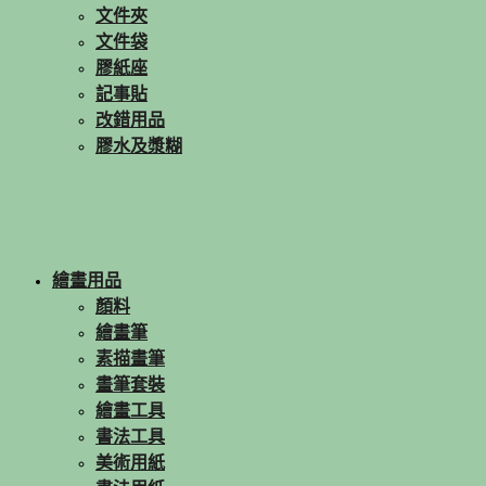
文件夾
文件袋
膠紙座
記事貼
改錯用品
膠水及漿糊
繪畫用品
顏料
繪畫筆
素描畫筆
畫筆套裝
繪畫工具
書法工具
美術用紙