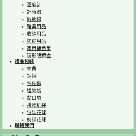
溫度計
計時器
數據線
賭具用品
收納用品
防疫用品
家用補色筆
隱形眼鏡盒
禮品包裝
絲帶
銅線
包裝繩
禮物袋
黏口袋
禮物紙袋
包裝花球
剪綵花球
聯絡我們