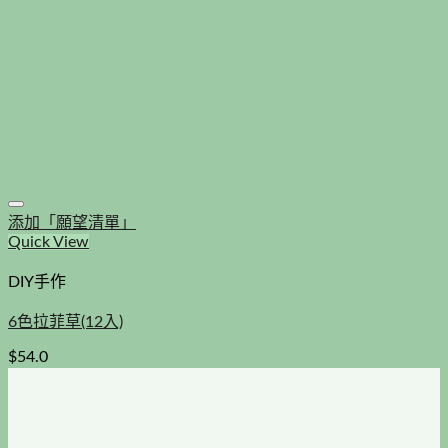
添加「願望清單」
Quick View
DIY手作
6色拉菲草(12入)
$
54.0