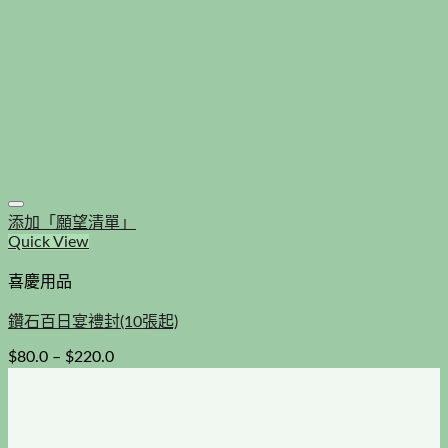
添加「願望清單」
Quick View
喜慶用品
鑽石百日宴禮封(10張起)
$
80.0
–
$
220.0