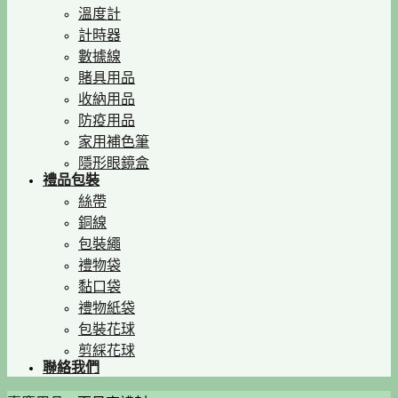
溫度計
計時器
數據線
賭具用品
收納用品
防疫用品
家用補色筆
隱形眼鏡盒
禮品包裝
絲帶
銅線
包裝繩
禮物袋
黏口袋
禮物紙袋
包裝花球
剪綵花球
聯絡我們