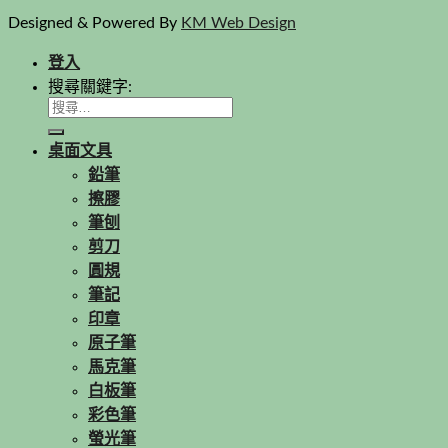
Designed & Powered By
KM Web Design
登入
搜尋關鍵字:
桌面文具
鉛筆
擦膠
筆刨
剪刀
圓規
筆記
印章
原子筆
馬克筆
白板筆
彩色筆
螢光筆