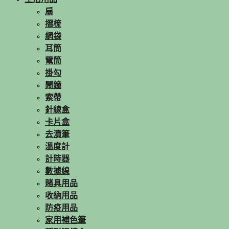
扇
摺梳
網袋
耳筒
電筒
掛勾
鬧鐘
索帶
針線盒
卡片盒
去漬筆
溫度計
計時器
數據線
賭具用品
收納用品
防疫用品
家用補色筆