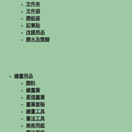
文件夾
文件袋
膠紙座
記事貼
改錯用品
膠水及漿糊
繪畫用品
顏料
繪畫筆
素描畫筆
畫筆套裝
繪畫工具
書法工具
美術用紙