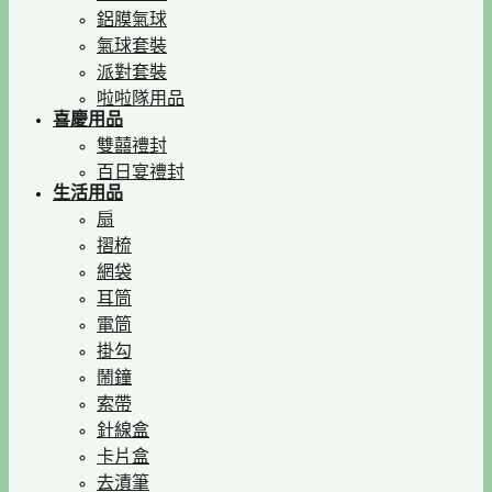
鋁膜氣球
氣球套裝
派對套裝
啦啦隊用品
喜慶用品
雙囍禮封
百日宴禮封
生活用品
扇
摺梳
網袋
耳筒
電筒
掛勾
鬧鐘
索帶
針線盒
卡片盒
去漬筆