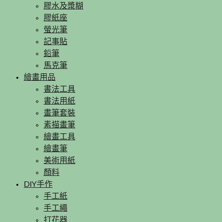
膠水及漿糊
膠紙座
螢光筆
記事貼
鉛筆
馬克筆
繪畫用品
書法工具
書法用紙
畫筆套裝
素描畫筆
繪畫工具
繪畫筆
美術用紙
顏料
DIY手作
手工紙
手工繩
打花器