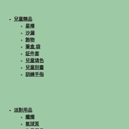
兒童精品
星樽
沙漏
飾物
筆盒.袋
証件套
兒童填色
兒童刮畫
訓練手指
派對用品
蠟燭
氣球泵