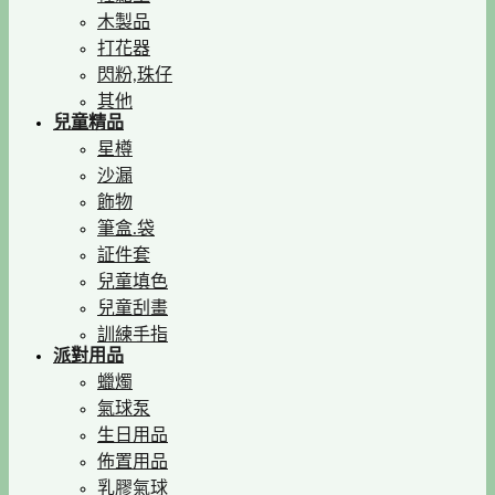
木製品
打花器
閃粉,珠仔
其他
兒童精品
星樽
沙漏
飾物
筆盒.袋
証件套
兒童填色
兒童刮畫
訓練手指
派對用品
蠟燭
氣球泵
生日用品
佈置用品
乳膠氣球