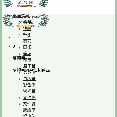
桌面文具
鉛筆
擦膠
筆刨
剪刀
0
圓規
筆記
購物車
印章
原子筆
購物車內無任何商品
馬克筆
白板筆
彩色筆
螢光筆
文件夾
文件袋
膠紙座
記事貼