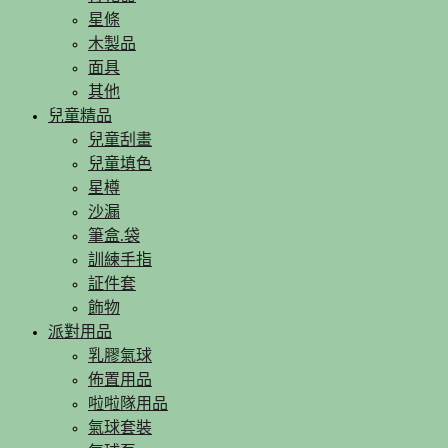
星條
木製品
面具
其他
兒童精品
兒童刮畫
兒童填色
星樽
沙漏
筆盒.袋
訓練手指
証件套
飾物
派對用品
乳膠氣球
佈置用品
啦啦隊用品
氣球套裝