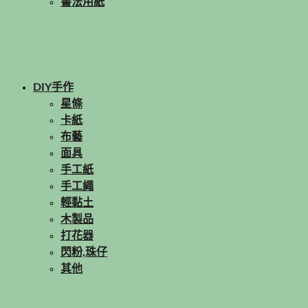
書法用紙
DIY手作
星條
卡紙
布藝
面具
手工紙
手工繩
輕黏土
木製品
打花器
閃粉,珠仔
其他