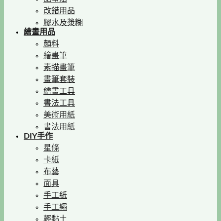
改錯用品
膠水及漿糊
繪畫用品
顏料
繪畫筆
素描畫筆
畫筆套裝
繪畫工具
書法工具
美術用紙
書法用紙
DIY手作
星條
卡紙
布藝
面具
手工紙
手工繩
輕黏土