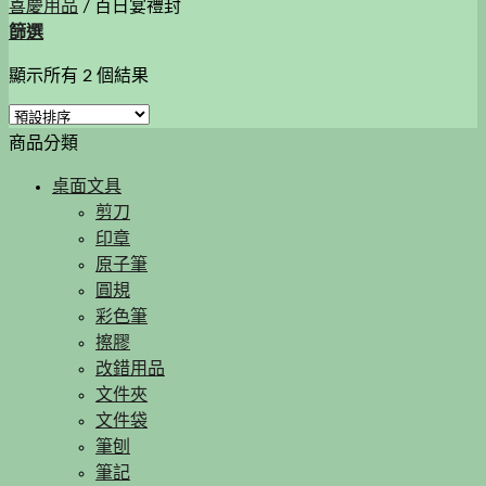
喜慶用品
/
百日宴禮封
篩選
顯示所有 2 個結果
商品分類
桌面文具
剪刀
印章
原子筆
圓規
彩色筆
擦膠
改錯用品
文件夾
文件袋
筆刨
筆記