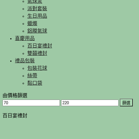
氣球泵
派對套裝
生日用品
蠟燭
鋁膜氣球
喜慶用品
百日宴禮封
雙囍禮封
禮品包裝
包裝花球
絲帶
黏口袋
由價格篩選
篩選
百日宴禮封