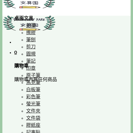
桌面文具
鉛筆
擦膠
筆刨
剪刀
0
圓規
筆記
購物車
印章
原子筆
購物車內無任何商品
馬克筆
白板筆
彩色筆
螢光筆
文件夾
文件袋
膠紙座
記事貼