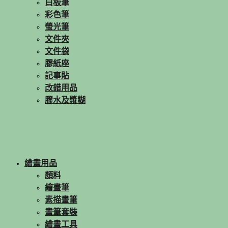
白板筆
彩色筆
螢光筆
文件夾
文件袋
膠紙座
記事貼
改錯用品
膠水及漿糊
繪畫用品
顏料
繪畫筆
素描畫筆
畫筆套裝
繪畫工具