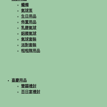
蠟燭
氣球泵
生日用品
佈置用品
乳膠氣球
鋁膜氣球
氣球套裝
派對套裝
啦啦隊用品
喜慶用品
雙囍禮封
百日宴禮封