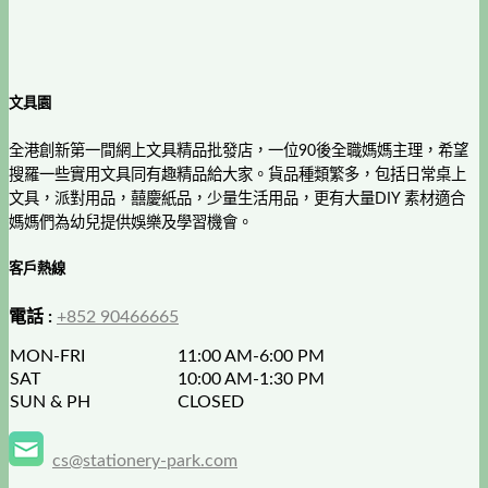
文具園
全港創新第一間網上文具精品批發店，一位90後全職媽媽主理，希望
搜羅一些實用文具同有趣精品給大家。貨品種類繁多，包括日常桌上
文具，派對用品，囍慶紙品，少量生活用品，更有大量DIY 素材適合
媽媽們為幼兒提供娛樂及學習機會。
客戶熱線
電話 :
+852 90466665
MON-FRI
11:00 AM-6:00 PM
SAT
10:00 AM-1:30 PM
SUN & PH
CLOSED
cs@stationery-park.com