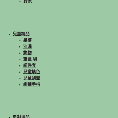
其他
兒童精品
星樽
沙漏
飾物
筆盒.袋
証件套
兒童填色
兒童刮畫
訓練手指
派對用品