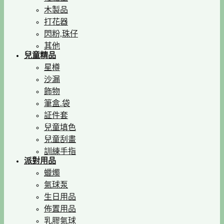
木製品
打花器
閃粉,珠仔
其他
兒童精品
星樽
沙漏
飾物
筆盒.袋
証件套
兒童填色
兒童刮畫
訓練手指
派對用品
蠟燭
氣球泵
生日用品
佈置用品
乳膠氣球