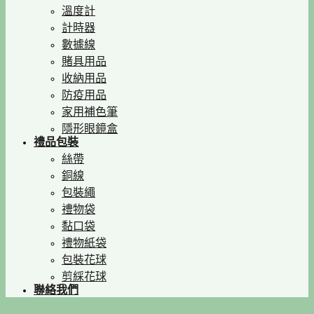
溫度計
計時器
數據線
賭具用品
收納用品
防疫用品
家用補色筆
隱形眼鏡盒
禮品包裝
絲帶
銅線
包裝繩
禮物袋
黏口袋
禮物紙袋
包裝花球
剪綵花球
聯絡我們