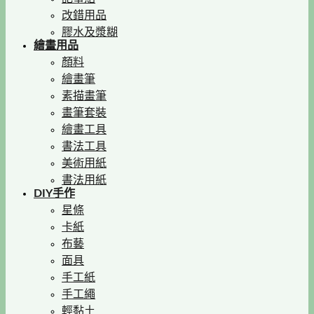
改錯用品
膠水及漿糊
繪畫用品
顏料
繪畫筆
素描畫筆
畫筆套裝
繪畫工具
書法工具
美術用紙
書法用紙
DIY手作
星條
卡紙
布藝
面具
手工紙
手工繩
輕黏土