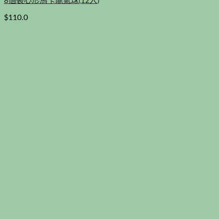
8個裝心形馬卡龍氣球(12入)
$
110.0