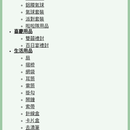
鋁膜氣球
氣球套裝
派對套裝
啦啦隊用品
喜慶用品
雙囍禮封
百日宴禮封
生活用品
扇
摺梳
網袋
耳筒
電筒
掛勾
鬧鐘
索帶
針線盒
卡片盒
去漬筆