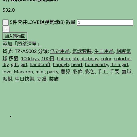
$
32.0
5件套裝LOVE鋁膜氣球(B) 數量
加入購物車
添加「願望清單」
貨號:
TZ-A5002
分類:
派對用品
,
氣球套裝
,
生日用品
,
鋁膜氣
球
標籤:
100days
,
100日
,
ballon
,
bb
,
birthday
,
color
,
colorful
,
diy
,
gift
,
girl
,
handcraft
,
happyb
,
heart
,
homeparty
,
it's a girl
,
love
,
Macaron
,
mini
,
party
,
嬰兒
,
彩條
,
彩色
,
手工
,
手泵
,
氣球
,
派對
,
生日快樂
,
立體
,
裝飾