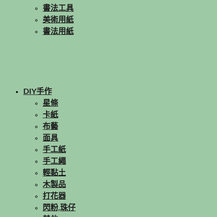
書法工具
美術用紙
書法用紙
DIY手作
星條
卡紙
布藝
面具
手工紙
手工繩
輕黏土
木製品
打花器
閃粉,珠仔