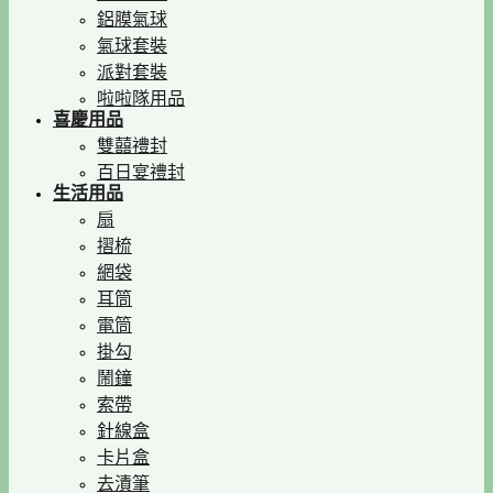
鋁膜氣球
氣球套裝
派對套裝
啦啦隊用品
喜慶用品
雙囍禮封
百日宴禮封
生活用品
扇
摺梳
網袋
耳筒
電筒
掛勾
鬧鐘
索帶
針線盒
卡片盒
去漬筆