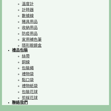
溫度計
計時器
數據線
賭具用品
收納用品
防疫用品
家用補色筆
隱形眼鏡盒
禮品包裝
絲帶
銅線
包裝繩
禮物袋
黏口袋
禮物紙袋
包裝花球
剪綵花球
聯絡我們