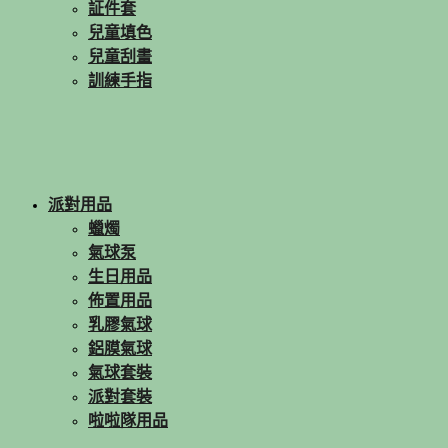
証件套
兒童填色
兒童刮畫
訓練手指
派對用品
蠟燭
氣球泵
生日用品
佈置用品
乳膠氣球
鋁膜氣球
氣球套裝
派對套裝
啦啦隊用品