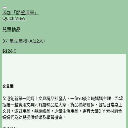
添加「願望清單」
Quick View
兒童精品
3寸星型星樽-A(12入)
$
126.0
文具園
全港創新第一間網上文具精品批發店，一位90後全職媽媽主理，希望
搜羅一些實用文具同有趣精品給大家。貨品種類繁多，包括日常桌上
文具，派對用品，囍慶紙品，少量生活用品，更有大量DIY 素材適合
媽媽們為幼兒提供娛樂及學習機會。