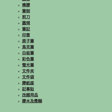
擦膠
筆刨
剪刀
圓規
筆記
印章
原子筆
馬克筆
白板筆
彩色筆
螢光筆
文件夾
文件袋
膠紙座
記事貼
改錯用品
膠水及漿糊