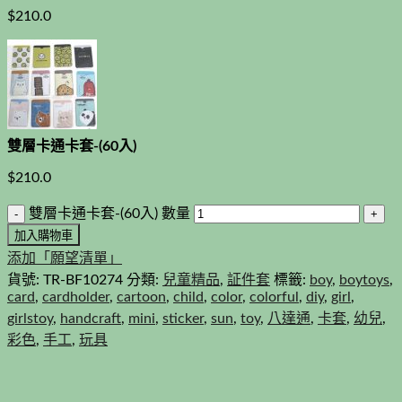
$
210.0
雙層卡通卡套-(60入)
$
210.0
雙層卡通卡套-(60入) 數量
加入購物車
添加「願望清單」
貨號:
TR-BF10274
分類:
兒童精品
,
証件套
標籤:
boy
,
boytoys
,
card
,
cardholder
,
cartoon
,
child
,
color
,
colorful
,
diy
,
girl
,
girlstoy
,
handcraft
,
mini
,
sticker
,
sun
,
toy
,
八達通
,
卡套
,
幼兒
,
彩色
,
手工
,
玩具