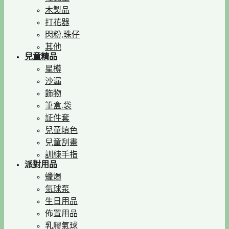
木製品
打花器
閃粉,珠仔
其他
兒童精品
星樽
沙漏
飾物
筆盒.袋
証件套
兒童填色
兒童刮畫
訓練手指
派對用品
蠟燭
氣球泵
生日用品
佈置用品
乳膠氣球