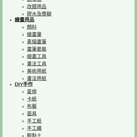
改錯用品
膠水及漿糊
繪畫用品
顏料
繪畫筆
素描畫筆
畫筆套裝
繪畫工具
書法工具
美術用紙
書法用紙
DIY手作
星條
卡紙
布藝
面具
手工紙
手工繩
輕黏土