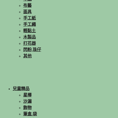
布藝
面具
手工紙
手工繩
輕黏土
木製品
打花器
閃粉,珠仔
其他
兒童精品
星樽
沙漏
飾物
筆盒.袋