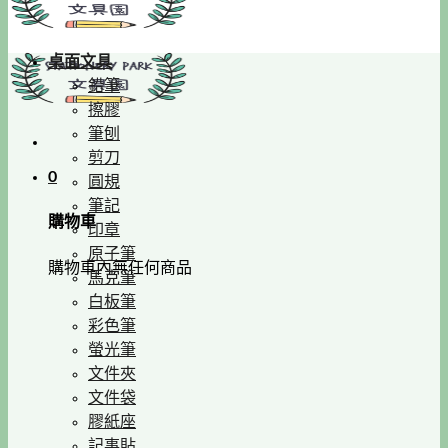
桌面文具
鉛筆
擦膠
筆刨
剪刀
0
圓規
筆記
購物車
印章
原子筆
購物車內無任何商品
馬克筆
白板筆
彩色筆
螢光筆
文件夾
文件袋
膠紙座
記事貼