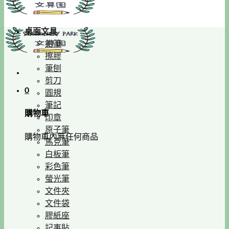
桌面文具
鉛筆
擦膠
筆刨
剪刀
0
圓規
筆記
購物車
印章
原子筆
購物車內無任何商品
馬克筆
白板筆
彩色筆
螢光筆
文件夾
文件袋
膠紙座
記事貼