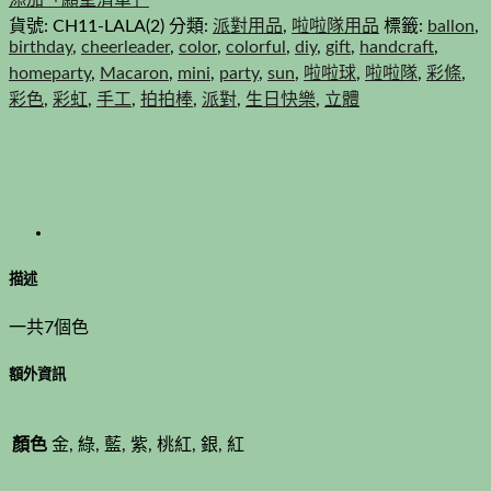
貨號:
CH11-LALA(2)
分類:
派對用品
,
啦啦隊用品
標籤:
ballon
,
birthday
,
cheerleader
,
color
,
colorful
,
diy
,
gift
,
handcraft
,
homeparty
,
Macaron
,
mini
,
party
,
sun
,
啦啦球
,
啦啦隊
,
彩條
,
彩色
,
彩虹
,
手工
,
拍拍棒
,
派對
,
生日快樂
,
立體
描述
一共7個色
額外資訊
顏色
金, 綠, 藍, 紫, 桃紅, 銀, 紅