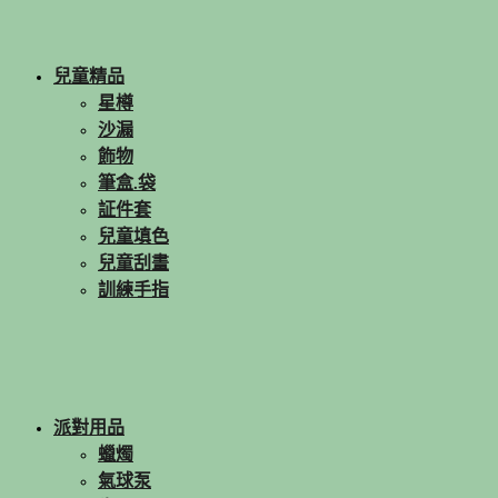
兒童精品
星樽
沙漏
飾物
筆盒.袋
証件套
兒童填色
兒童刮畫
訓練手指
派對用品
蠟燭
氣球泵