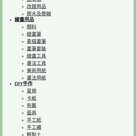
改錯用品
膠水及漿糊
繪畫用品
顏料
繪畫筆
素描畫筆
畫筆套裝
繪畫工具
書法工具
美術用紙
書法用紙
DIY手作
星條
卡紙
布藝
面具
手工紙
手工繩
輕黏土