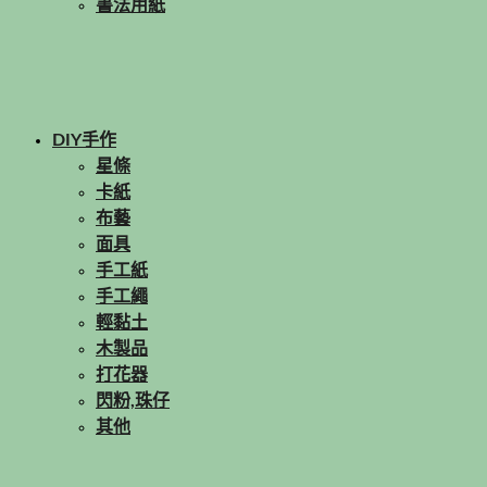
書法用紙
DIY手作
星條
卡紙
布藝
面具
手工紙
手工繩
輕黏土
木製品
打花器
閃粉,珠仔
其他