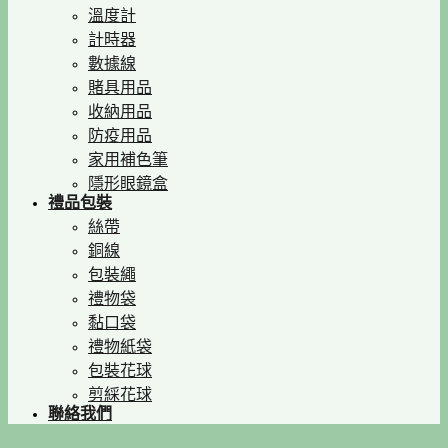
溫度計
計時器
數據線
賭具用品
收納用品
防疫用品
家用補色筆
隱形眼鏡盒
禮品包裝
絲帶
銅線
包裝繩
禮物袋
黏口袋
禮物紙袋
包裝花球
剪綵花球
聯絡我們