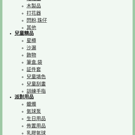
木製品
打花器
閃粉,珠仔
其他
兒童精品
星樽
沙漏
飾物
筆盒.袋
証件套
兒童填色
兒童刮畫
訓練手指
派對用品
蠟燭
氣球泵
生日用品
佈置用品
乳膠氣球