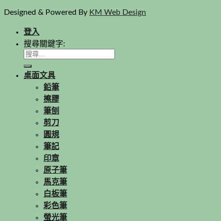
Designed & Powered By
KM Web Design
登入
搜尋關鍵字:
桌面文具
鉛筆
擦膠
筆刨
剪刀
圓規
筆記
印章
原子筆
馬克筆
白板筆
彩色筆
螢光筆