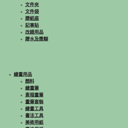
文件夾
文件袋
膠紙座
記事貼
改錯用品
膠水及漿糊
繪畫用品
顏料
繪畫筆
素描畫筆
畫筆套裝
繪畫工具
書法工具
美術用紙