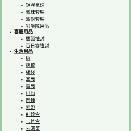
鋁膜氣球
氣球套裝
派對套裝
啦啦隊用品
喜慶用品
雙囍禮封
百日宴禮封
生活用品
扇
摺梳
網袋
耳筒
電筒
掛勾
鬧鐘
索帶
針線盒
卡片盒
去漬筆