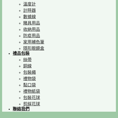
溫度計
計時器
數據線
賭具用品
收納用品
防疫用品
家用補色筆
隱形眼鏡盒
禮品包裝
絲帶
銅線
包裝繩
禮物袋
黏口袋
禮物紙袋
包裝花球
剪綵花球
聯絡我們