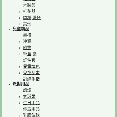
木製品
打花器
閃粉,珠仔
其他
兒童精品
星樽
沙漏
飾物
筆盒.袋
証件套
兒童填色
兒童刮畫
訓練手指
派對用品
蠟燭
氣球泵
生日用品
佈置用品
乳膠氣球