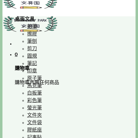
桌面文具
鉛筆
擦膠
筆刨
剪刀
0
圓規
筆記
購物車
印章
原子筆
購物車內無任何商品
馬克筆
白板筆
彩色筆
螢光筆
文件夾
文件袋
膠紙座
記事貼