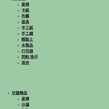
星條
卡紙
布藝
面具
手工紙
手工繩
輕黏土
木製品
打花器
閃粉,珠仔
其他
兒童精品
星樽
沙漏