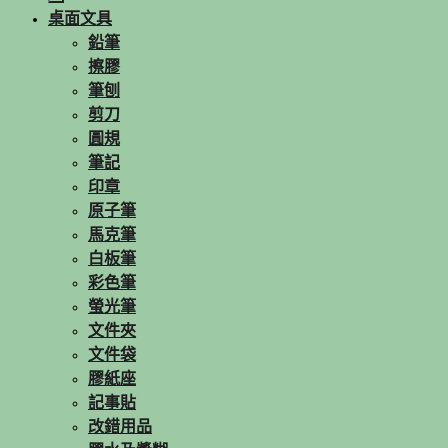
桌面文具
鉛筆
擦膠
筆刨
剪刀
圓規
筆記
印章
原子筆
馬克筆
白板筆
彩色筆
螢光筆
文件夾
文件袋
膠紙座
記事貼
改錯用品