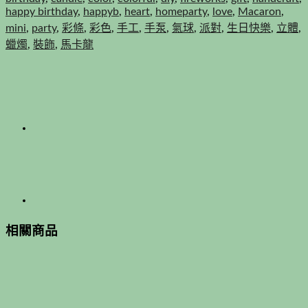
happy birthday
,
happyb
,
heart
,
homeparty
,
love
,
Macaron
,
mini
,
party
,
彩條
,
彩色
,
手工
,
手泵
,
氣球
,
派對
,
生日快樂
,
立體
,
蠟燭
,
裝飾
,
馬卡龍
相關商品