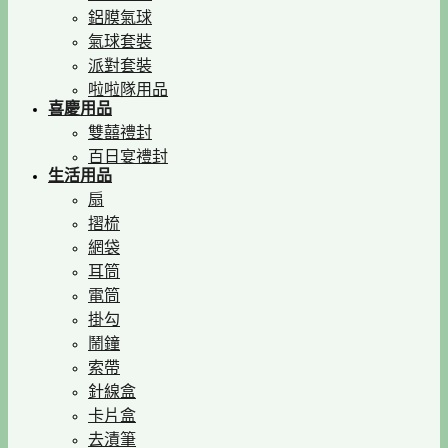
鋁膜氣球
氣球套裝
派對套裝
啦啦隊用品
喜慶用品
雙囍禮封
百日宴禮封
生活用品
扇
摺梳
網袋
耳筒
電筒
掛勾
鬧鐘
索帶
針線盒
卡片盒
去漬筆