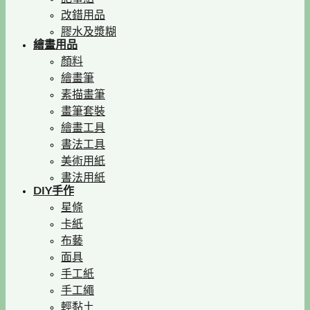
改錯用品
膠水及漿糊
繪畫用品
顏料
繪畫筆
素描畫筆
畫筆套裝
繪畫工具
書法工具
美術用紙
書法用紙
DIY手作
星條
卡紙
布藝
面具
手工紙
手工繩
輕黏土