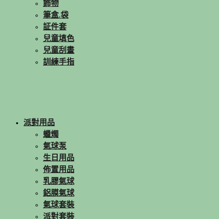
飾物
筆盒.袋
証件套
兒童填色
兒童刮畫
訓練手指
派對用品
蠟燭
氣球泵
生日用品
佈置用品
乳膠氣球
鋁膜氣球
氣球套裝
派對套裝