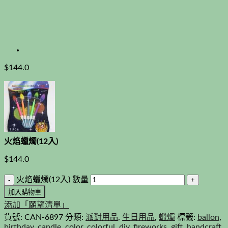
$
144.0
火焰蠟燭(12入)
$
144.0
火焰蠟燭(12入) 數量
加入購物車
添加「願望清單」
貨號:
CAN-6897
分類:
派對用品
,
生日用品
,
蠟燭
標籤:
ballon
,
birthday
,
candle
,
color
,
colorful
,
diy
,
fireworks
,
gift
,
handcraft
,