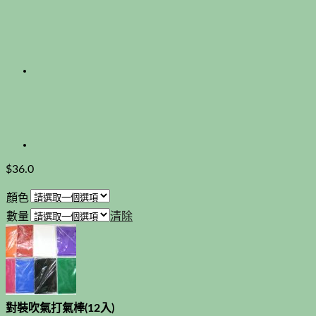
$
36.0
顏色
數量
清除
對裝吹氣打氣棒(12入)