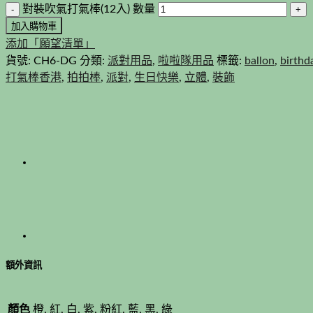
對裝吹氣打氣棒(12入) 數量
加入購物車
添加「願望清單」
貨號:
CH6-DG
分類:
派對用品
,
啦啦隊用品
標籤:
ballon
,
birthd
打氣棒香港
,
拍拍棒
,
派對
,
生日快樂
,
立體
,
裝飾
額外資訊
顏色
橙, 紅, 白, 紫, 粉紅, 藍, 黑, 綠