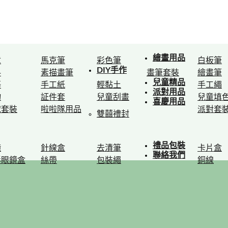
繪畫用品
章
馬克筆
彩色筆
白板筆
DIY手作
料
素描畫筆
畫筆套裝
繪畫筆
兒童精品
藝
手工紙
輕黏土
手工繩
派對用品
物
証件套
兒童刮畫
兒童填
喜慶用品
球套裝
啦啦隊用品
派對套
雙囍禮封
禮品包裝
鐘
針線盒
去漬筆
卡片盒
聯絡我們
形眼鏡盒
絲帶
包裝繩
銅線