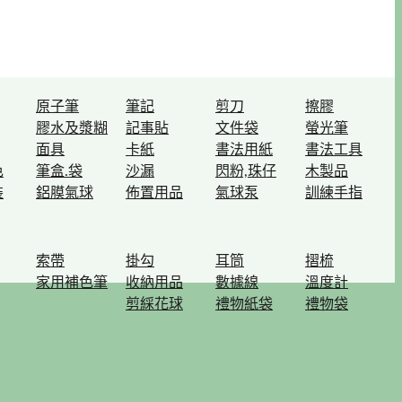
原子筆
筆記
剪刀
擦膠
膠水及漿糊
記事貼
文件袋
螢光筆
面具
卡紙
書法用紙
書法工具
色
筆盒.袋
沙漏
閃粉,珠仔
木製品
裝
鋁膜氣球
佈置用品
氣球泵
訓練手指
索帶
掛勾
耳筒
摺梳
家用補色筆
收納用品
數據線
溫度計
剪綵花球
禮物紙袋
禮物袋