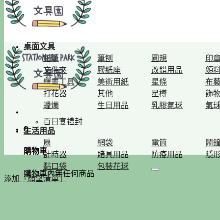
桌面文具
鉛筆
筆刨
圓規
印
文件夾
膠紙座
改錯用品
顏
繪畫工具
美術用紙
星條
布
打花器
其他
星樽
飾
蠟燭
生日用品
乳膠氣球
氣
百日宴禮封
0
生活用品
扇
網袋
電筒
鬧
購物車
計時器
賭具用品
防疫用品
隱
黏口袋
包裝花球
購物車內無任何商品
添加「願望清單」