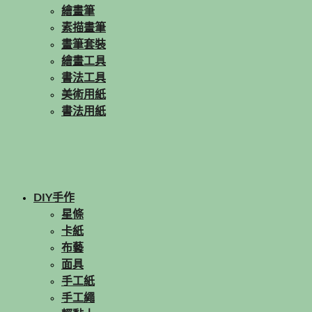
繪畫筆
素描畫筆
畫筆套裝
繪畫工具
書法工具
美術用紙
書法用紙
DIY手作
星條
卡紙
布藝
面具
手工紙
手工繩