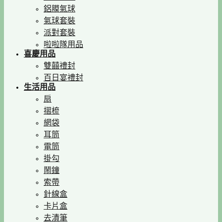
鋁膜氣球
氣球套裝
派對套裝
啦啦隊用品
喜慶用品
雙囍禮封
百日宴禮封
生活用品
扇
摺梳
網袋
耳筒
電筒
掛勾
鬧鐘
索帶
針線盒
卡片盒
去漬筆