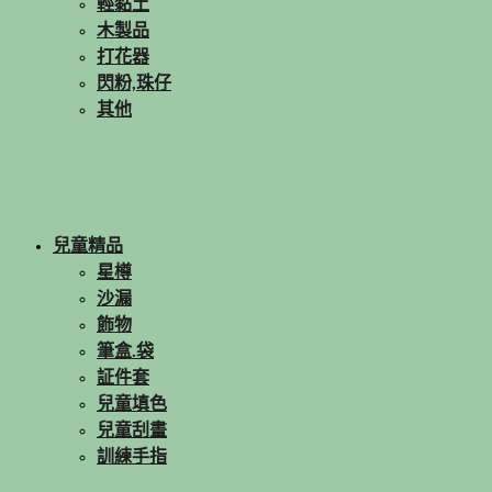
輕黏土
木製品
打花器
閃粉,珠仔
其他
兒童精品
星樽
沙漏
飾物
筆盒.袋
証件套
兒童填色
兒童刮畫
訓練手指