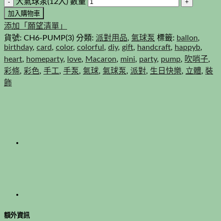
大氣球泵(12入) 數量
加入購物車
添加「願望清單」
貨號:
CH6-PUMP(3)
分類:
派對用品
,
氣球泵
標籤:
ballon
,
birthday
,
card
,
color
,
colorful
,
diy
,
gift
,
handcraft
,
happyb
,
heart
,
homeparty
,
love
,
Macaron
,
mini
,
party
,
pump
,
吹哨子
,
彩條
,
彩色
,
手工
,
手泵
,
氣球
,
氣球泵
,
派對
,
生日快樂
,
立體
,
裝
飾
額外資訊