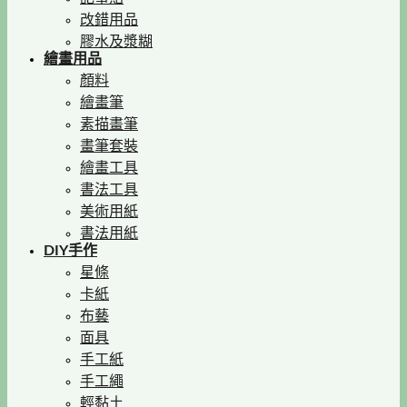
改錯用品
膠水及漿糊
繪畫用品
顏料
繪畫筆
素描畫筆
畫筆套裝
繪畫工具
書法工具
美術用紙
書法用紙
DIY手作
星條
卡紙
布藝
面具
手工紙
手工繩
輕黏土