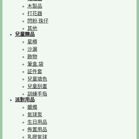
木製品
打花器
閃粉,珠仔
其他
兒童精品
星樽
沙漏
飾物
筆盒.袋
証件套
兒童填色
兒童刮畫
訓練手指
派對用品
蠟燭
氣球泵
生日用品
佈置用品
乳膠氣球