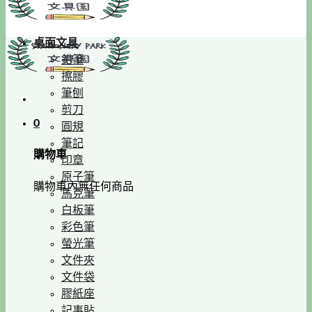
桌面文具
鉛筆
擦膠
筆刨
剪刀
0
圓規
筆記
購物車
印章
原子筆
購物車內無任何商品
馬克筆
白板筆
彩色筆
螢光筆
文件夾
文件袋
膠紙座
記事貼