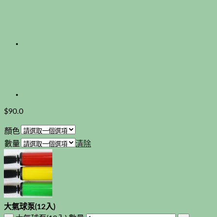
$
90.0
顏色
數量
清除
大氣球泵(12入)