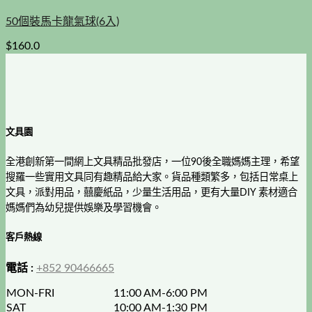
50個裝馬卡龍氣球(6入)
$
160.0
文具園
全港創新第一間網上文具精品批發店，一位90後全職媽媽主理，希望
搜羅一些實用文具同有趣精品給大家。貨品種類繁多，包括日常桌上
文具，派對用品，囍慶紙品，少量生活用品，更有大量DIY 素材適合
媽媽們為幼兒提供娛樂及學習機會。
客戶熱線
電話 :
+852 90466665
MON-FRI
11:00 AM-6:00 PM
SAT
10:00 AM-1:30 PM