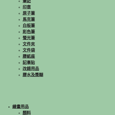
筆記
印章
原子筆
馬克筆
白板筆
彩色筆
螢光筆
文件夾
文件袋
膠紙座
記事貼
改錯用品
膠水及漿糊
繪畫用品
顏料