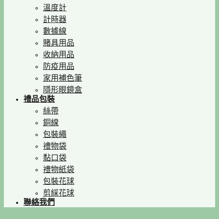
溫度計
計時器
數據線
賭具用品
收納用品
防疫用品
家用補色筆
隱形眼鏡盒
禮品包裝
絲帶
銅線
包裝繩
禮物袋
黏口袋
禮物紙袋
包裝花球
剪綵花球
聯絡我們