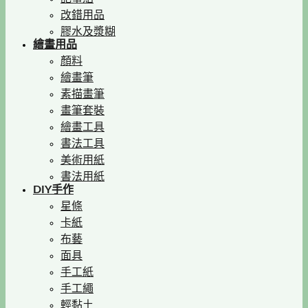
改錯用品
膠水及漿糊
繪畫用品
顏料
繪畫筆
素描畫筆
畫筆套裝
繪畫工具
書法工具
美術用紙
書法用紙
DIY手作
星條
卡紙
布藝
面具
手工紙
手工繩
輕黏土