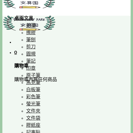
桌面文具
鉛筆
擦膠
筆刨
剪刀
0
圓規
筆記
購物車
印章
原子筆
購物車內無任何商品
馬克筆
白板筆
彩色筆
螢光筆
文件夾
文件袋
膠紙座
記事貼