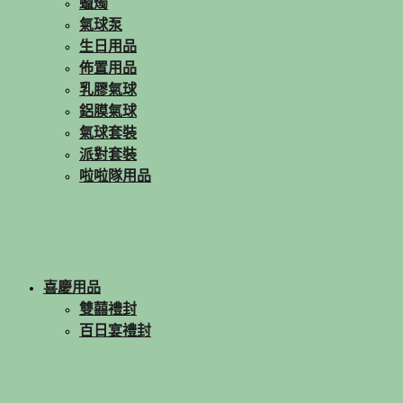
蠟燭
氣球泵
生日用品
佈置用品
乳膠氣球
鋁膜氣球
氣球套裝
派對套裝
啦啦隊用品
喜慶用品
雙囍禮封
百日宴禮封