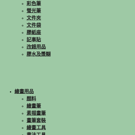
彩色筆
螢光筆
文件夾
文件袋
膠紙座
記事貼
改錯用品
膠水及漿糊
繪畫用品
顏料
繪畫筆
素描畫筆
畫筆套裝
繪畫工具