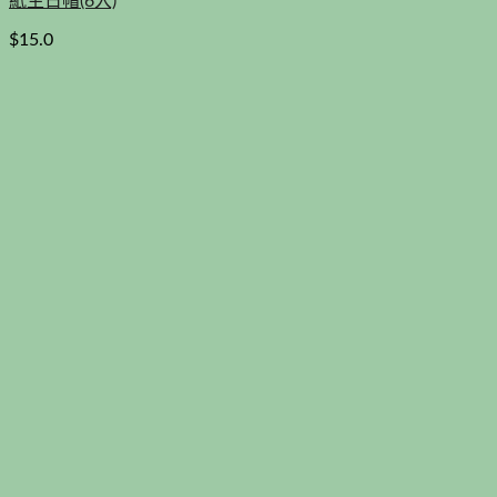
紙生日帽(6入)
$
15.0