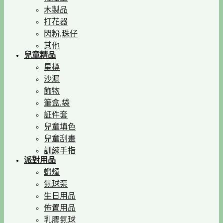
木製品
打花器
閃粉,珠仔
其他
兒童精品
星樽
沙漏
飾物
筆盒.袋
証件套
兒童填色
兒童刮畫
訓練手指
派對用品
蠟燭
氣球泵
生日用品
佈置用品
乳膠氣球