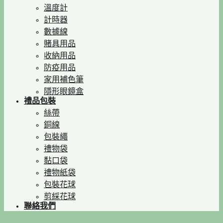
溫度計
計時器
數據線
賭具用品
收納用品
防疫用品
家用補色筆
隱形眼鏡盒
禮品包裝
絲帶
銅線
包裝繩
禮物袋
黏口袋
禮物紙袋
包裝花球
剪綵花球
聯絡我們