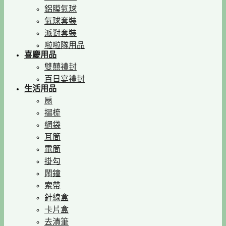
鋁膜氣球
氣球套裝
派對套裝
啦啦隊用品
喜慶用品
雙囍禮封
百日宴禮封
生活用品
扇
摺梳
網袋
耳筒
電筒
掛勾
鬧鐘
索帶
針線盒
卡片盒
去漬筆