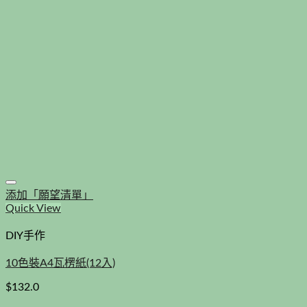
添加「願望清單」
Quick View
DIY手作
10色裝A4瓦楞紙(12入)
$
132.0