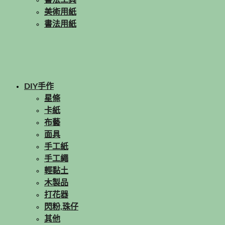
書法工具
美術用紙
書法用紙
DIY手作
星條
卡紙
布藝
面具
手工紙
手工繩
輕黏土
木製品
打花器
閃粉,珠仔
其他