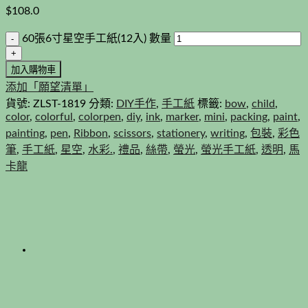
$
108.0
60張6寸星空手工紙(12入) 數量
加入購物車
添加「願望清單」
貨號:
ZLST-1819
分類:
DIY手作
,
手工紙
標籤:
bow
,
child
,
color
,
colorful
,
colorpen
,
diy
,
ink
,
marker
,
mini
,
packing
,
paint
,
painting
,
pen
,
Ribbon
,
scissors
,
stationery
,
writing
,
包裝
,
彩色
筆
,
手工紙
,
星空
,
水彩.
,
禮品
,
絲帶
,
螢光
,
螢光手工紙
,
透明
,
馬
卡龍