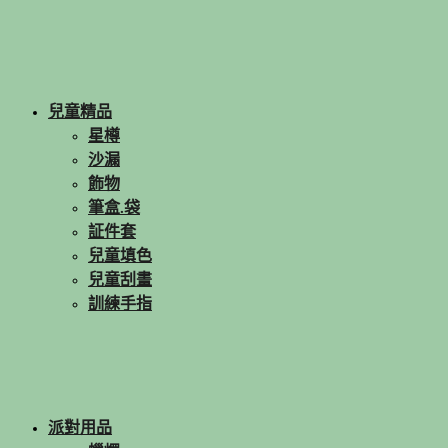
兒童精品
星樽
沙漏
飾物
筆盒.袋
証件套
兒童填色
兒童刮畫
訓練手指
派對用品