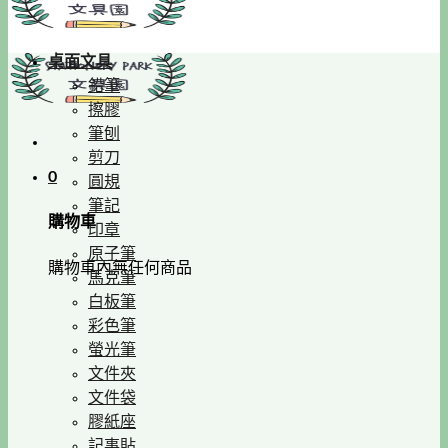
桌面文具
鉛筆
擦膠
筆刨
剪刀
0
圓規
筆記
購物車
印章
原子筆
購物車內無任何商品
馬克筆
白板筆
彩色筆
螢光筆
文件夾
文件袋
膠紙座
記事貼