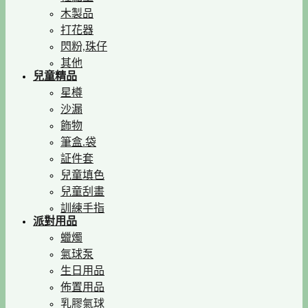
木製品
打花器
閃粉,珠仔
其他
兒童精品
星樽
沙漏
飾物
筆盒.袋
証件套
兒童填色
兒童刮畫
訓練手指
派對用品
蠟燭
氣球泵
生日用品
佈置用品
乳膠氣球