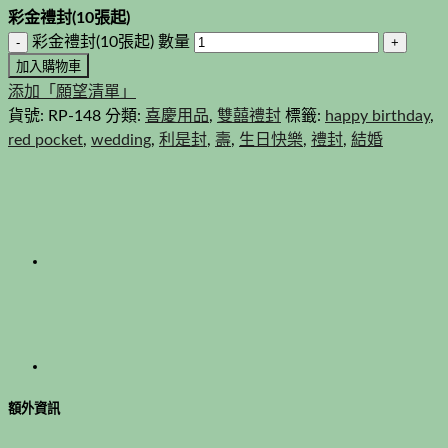
彩金禮封(10張起)
彩金禮封(10張起) 數量
加入購物車
添加「願望清單」
貨號:
RP-148
分類:
喜慶用品
,
雙囍禮封
標籤:
happy birthday
,
red pocket
,
wedding
,
利是封
,
壽
,
生日快樂
,
禮封
,
結婚
額外資訊