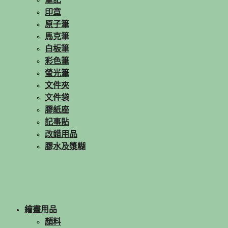
印章
原子筆
馬克筆
白板筆
彩色筆
螢光筆
文件夾
文件袋
膠紙座
記事貼
改錯用品
膠水及漿糊
繪畫用品
顏料