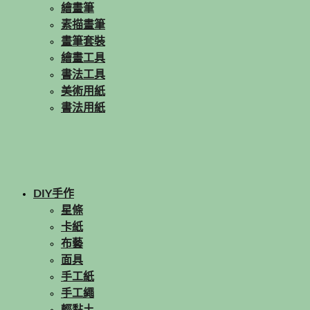
繪畫筆
素描畫筆
畫筆套裝
繪畫工具
書法工具
美術用紙
書法用紙
DIY手作
星條
卡紙
布藝
面具
手工紙
手工繩
輕黏土