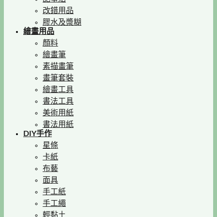
改錯用品
膠水及漿糊
繪畫用品
顏料
繪畫筆
素描畫筆
畫筆套裝
繪畫工具
書法工具
美術用紙
書法用紙
DIY手作
星條
卡紙
布藝
面具
手工紙
手工繩
輕黏土