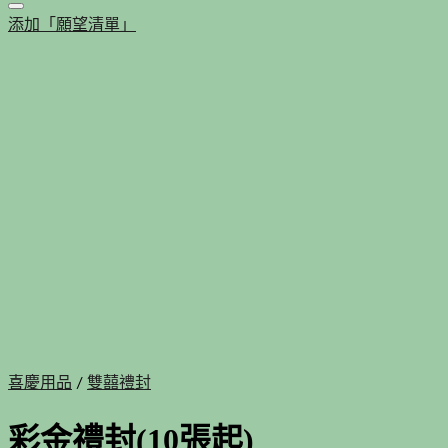
添加「願望清單」
喜慶用品
/
雙囍禮封
彩金禮封(10張起)