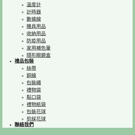
溫度計
計時器
數據線
賭具用品
收納用品
防疫用品
家用補色筆
隱形眼鏡盒
禮品包裝
絲帶
銅線
包裝繩
禮物袋
黏口袋
禮物紙袋
包裝花球
剪綵花球
聯絡我們