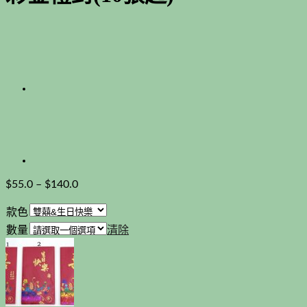
$
55.0
–
$
140.0
款色
數量
清除