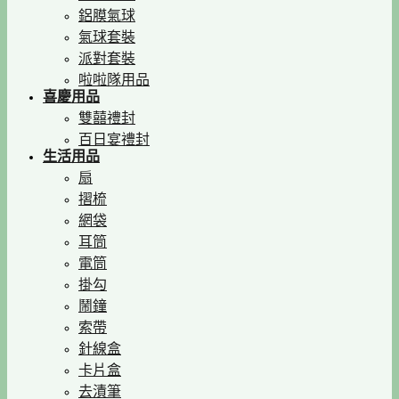
鋁膜氣球
氣球套裝
派對套裝
啦啦隊用品
喜慶用品
雙囍禮封
百日宴禮封
生活用品
扇
摺梳
網袋
耳筒
電筒
掛勾
鬧鐘
索帶
針線盒
卡片盒
去漬筆