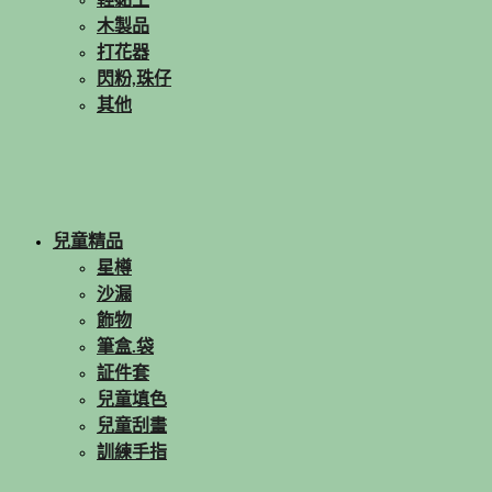
木製品
打花器
閃粉,珠仔
其他
兒童精品
星樽
沙漏
飾物
筆盒.袋
証件套
兒童填色
兒童刮畫
訓練手指