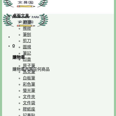
桌面文具
鉛筆
擦膠
筆刨
剪刀
0
圓規
筆記
購物車
印章
原子筆
購物車內無任何商品
馬克筆
白板筆
彩色筆
螢光筆
文件夾
文件袋
膠紙座
記事貼