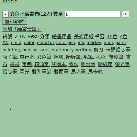
$
120.0
彩色水寫畫布(12入) 數量
加入購物車
添加「願望清單」
貨號:
Z-TN-6980
分類:
繪畫用品
,
美術用紙
標籤:
12色
,
4色
,
A5
,
child
,
color
,
colorful
,
colorpen
,
ink
,
marker
,
mini
,
paint
,
painting
,
pen
,
scissors
,
stationery
,
writing
,
剪刀
,
卡通鉛芯筆
,
原子筆
,
單行本
,
彩色筆
,
擦膠
,
暏喱筆
,
毛筆
,
水彩.
,
漿糊筆
,
畫
布
,
畫畫
,
筆刨
,
箱頭筆
,
线圈本
,
膠水
,
膠水筆
,
膠紙座
,
螢光筆
,
鉛芯筆
,
閃光
,
雙孔筆刨
,
雙頭筆
,
馬克筆
,
馬卡龍