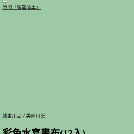
添加「願望清單」
繪畫用品
/
美術用紙
彩色水寫畫布(12入)