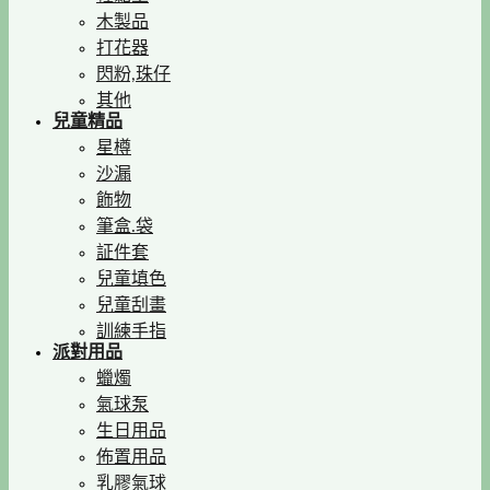
木製品
打花器
閃粉,珠仔
其他
兒童精品
星樽
沙漏
飾物
筆盒.袋
証件套
兒童填色
兒童刮畫
訓練手指
派對用品
蠟燭
氣球泵
生日用品
佈置用品
乳膠氣球