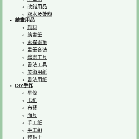
改錯用品
膠水及漿糊
繪畫用品
顏料
繪畫筆
素描畫筆
畫筆套裝
繪畫工具
書法工具
美術用紙
書法用紙
DIY手作
星條
卡紙
布藝
面具
手工紙
手工繩
輕黏土