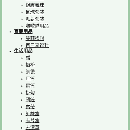
鋁膜氣球
氣球套裝
派對套裝
啦啦隊用品
喜慶用品
雙囍禮封
百日宴禮封
生活用品
扇
摺梳
網袋
耳筒
電筒
掛勾
鬧鐘
索帶
針線盒
卡片盒
去漬筆