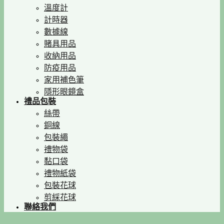
溫度計
計時器
數據線
賭具用品
收納用品
防疫用品
家用補色筆
隱形眼鏡盒
禮品包裝
絲帶
銅線
包裝繩
禮物袋
黏口袋
禮物紙袋
包裝花球
剪綵花球
聯絡我們