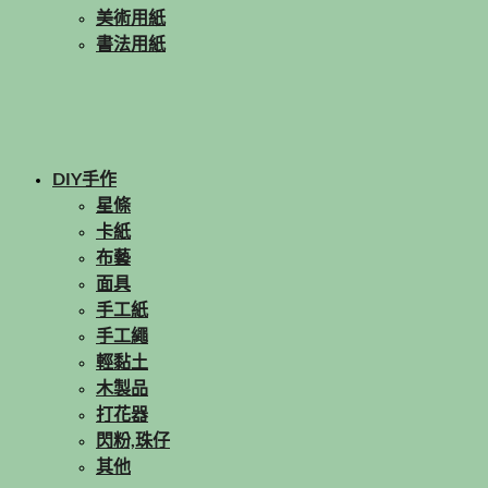
美術用紙
書法用紙
DIY手作
星條
卡紙
布藝
面具
手工紙
手工繩
輕黏土
木製品
打花器
閃粉,珠仔
其他