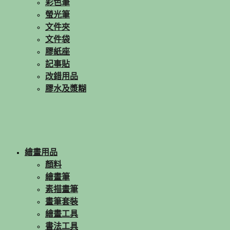
彩色筆
螢光筆
文件夾
文件袋
膠紙座
記事貼
改錯用品
膠水及漿糊
繪畫用品
顏料
繪畫筆
素描畫筆
畫筆套裝
繪畫工具
書法工具