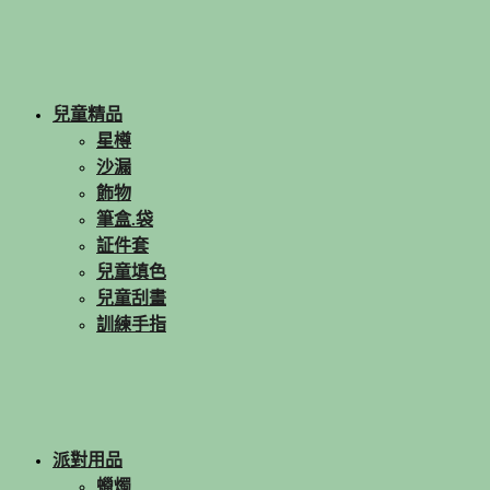
兒童精品
星樽
沙漏
飾物
筆盒.袋
証件套
兒童填色
兒童刮畫
訓練手指
派對用品
蠟燭