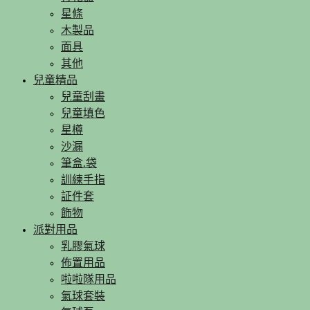
星條
木製品
面具
其他
兒童精品
兒童刮畫
兒童填色
星樽
沙漏
筆盒.袋
訓練手指
証件套
飾物
派對用品
乳膠氣球
佈置用品
啦啦隊用品
氣球套裝