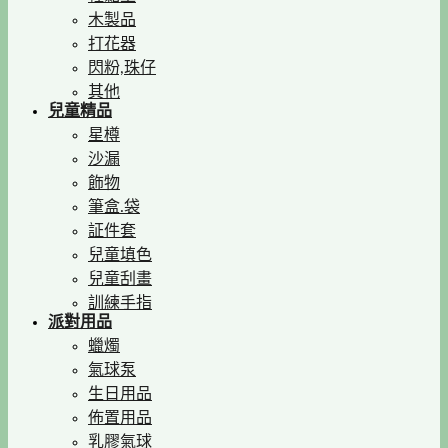
木製品
打花器
閃粉,珠仔
其他
兒童精品
星樽
沙漏
飾物
筆盒.袋
証件套
兒童填色
兒童刮畫
訓練手指
派對用品
蠟燭
氣球泵
生日用品
佈置用品
乳膠氣球