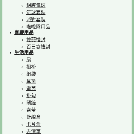
鋁膜氣球
氣球套裝
派對套裝
啦啦隊用品
喜慶用品
雙囍禮封
百日宴禮封
生活用品
扇
摺梳
網袋
耳筒
電筒
掛勾
鬧鐘
索帶
針線盒
卡片盒
去漬筆