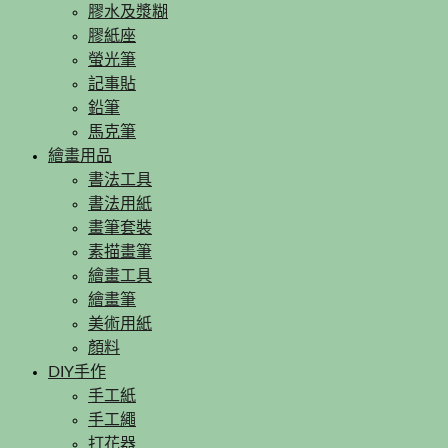
膠水及漿糊
膠紙座
螢光筆
記事貼
鉛筆
馬克筆
繪畫用品
書法工具
書法用紙
畫筆套裝
素描畫筆
繪畫工具
繪畫筆
美術用紙
顏料
DIY手作
手工紙
手工繩
打花器