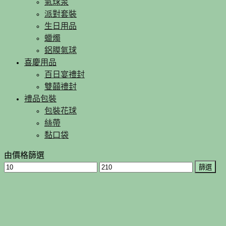
氣球泵
派對套裝
生日用品
蠟燭
鋁膜氣球
喜慶用品
百日宴禮封
雙囍禮封
禮品包裝
包裝花球
絲帶
黏口袋
由價格篩選
篩選