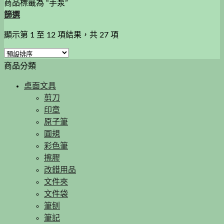
商品標籤為 “手泵”
篩選
顯示第 1 至 12 項結果，共 27 項
商品分類
桌面文具
剪刀
印章
原子筆
圓規
彩色筆
擦膠
改錯用品
文件夾
文件袋
筆刨
筆記