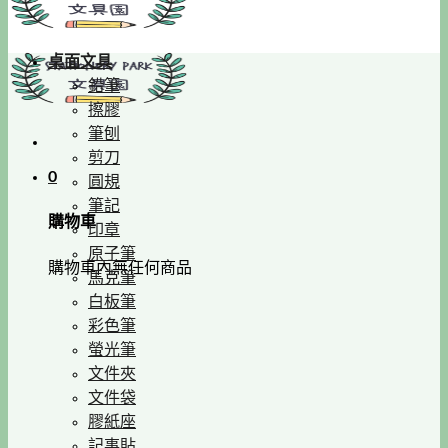
桌面文具
鉛筆
擦膠
筆刨
剪刀
0
圓規
筆記
購物車
印章
原子筆
購物車內無任何商品
馬克筆
白板筆
彩色筆
螢光筆
文件夾
文件袋
膠紙座
記事貼