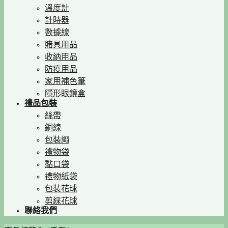
溫度計
計時器
數據線
賭具用品
收納用品
防疫用品
家用補色筆
隱形眼鏡盒
禮品包裝
絲帶
銅線
包裝繩
禮物袋
黏口袋
禮物紙袋
包裝花球
剪綵花球
聯絡我們