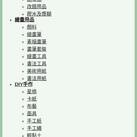
改錯用品
膠水及漿糊
繪畫用品
顏料
繪畫筆
素描畫筆
畫筆套裝
繪畫工具
書法工具
美術用紙
書法用紙
DIY手作
星條
卡紙
布藝
面具
手工紙
手工繩
輕黏土