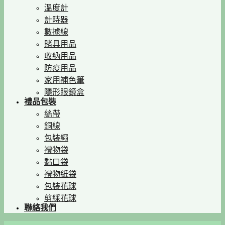
溫度計
計時器
數據線
賭具用品
收納用品
防疫用品
家用補色筆
隱形眼鏡盒
禮品包裝
絲帶
銅線
包裝繩
禮物袋
黏口袋
禮物紙袋
包裝花球
剪綵花球
聯絡我們