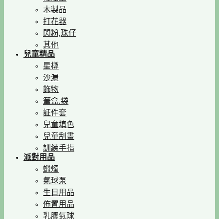
木製品
打花器
閃粉,珠仔
其他
兒童精品
星樽
沙漏
飾物
筆盒.袋
証件套
兒童填色
兒童刮畫
訓練手指
派對用品
蠟燭
氣球泵
生日用品
佈置用品
乳膠氣球