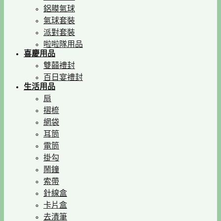
鋁膜氣球
氣球套裝
派對套裝
啦啦隊用品
喜慶用品
雙囍禮封
百日宴禮封
生活用品
扇
摺梳
網袋
耳筒
電筒
掛勾
鬧鐘
索帶
針線盒
卡片盒
去漬筆