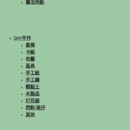
書法用紙
DIY手作
星條
卡紙
布藝
面具
手工紙
手工繩
輕黏土
木製品
打花器
閃粉,珠仔
其他