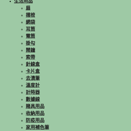
生活用品
扇
摺梳
網袋
耳筒
電筒
掛勾
鬧鐘
索帶
針線盒
卡片盒
去漬筆
溫度計
計時器
數據線
賭具用品
收納用品
防疫用品
家用補色筆