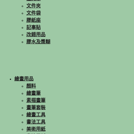
文件夾
文件袋
膠紙座
記事貼
改錯用品
膠水及漿糊
繪畫用品
顏料
繪畫筆
素描畫筆
畫筆套裝
繪畫工具
書法工具
美術用紙