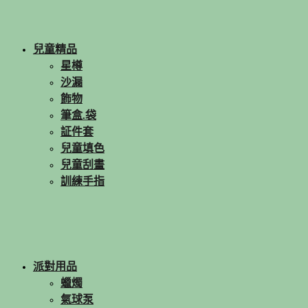
兒童精品
星樽
沙漏
飾物
筆盒.袋
証件套
兒童填色
兒童刮畫
訓練手指
派對用品
蠟燭
氣球泵