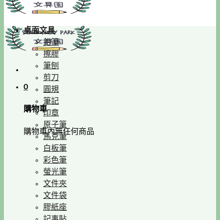
桌面文具
鉛筆
擦膠
筆刨
剪刀
0
圓規
筆記
購物車
印章
原子筆
購物車內無任何商品
馬克筆
白板筆
彩色筆
螢光筆
文件夾
文件袋
膠紙座
記事貼