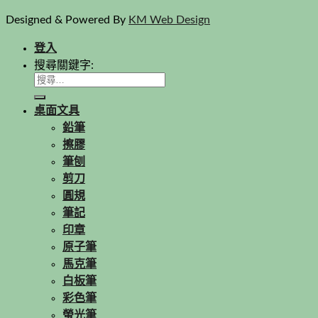
Designed & Powered By
KM Web Design
登入
搜尋關鍵字:
桌面文具
鉛筆
擦膠
筆刨
剪刀
圓規
筆記
印章
原子筆
馬克筆
白板筆
彩色筆
螢光筆